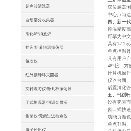
超声波清洗器
双传感器测
中心点与边
自动部分收集器
四、新一代
控温精度高
消化炉/消煮炉
屏幕为中文
具有1-1
摇床/培养恒温振荡器
单点控温具
具有用户自
氮吹仪
485接口
计算机操作
红外接种环灭菌器
仪器台面、
后置消化管
旋转混匀仪/微孔板振荡器
五、*优势:
设有壳表面
干式恒温器/恒温金属浴
窗口式快速
集菌仪/无菌过滤检查仪
功能页颜色
单点升温、
电子粉质仪