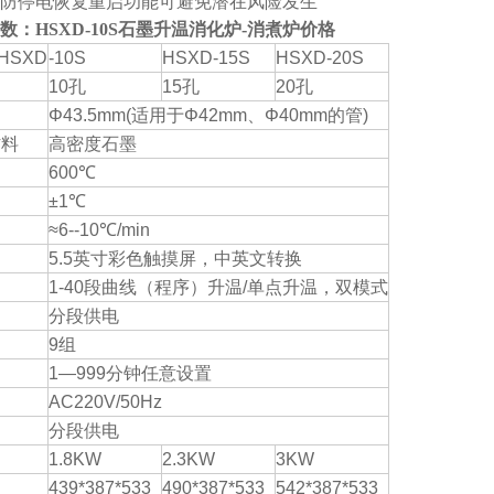
防停电恢复重启功能可避免潜在风险发生
数：
HSXD-10S石墨升温消化炉-消煮炉价格
HSXD
-10S
HSXD-15S
HSXD-20S
10孔
15孔
20孔
Φ43.5mm(适用于Φ42mm、Φ40mm的管)
材料
高密度石墨
600℃
±1℃
≈6--10℃/min
5.5英寸彩色触摸屏，中英文转换
1-40段曲线（程序）升温/单点升温，双模式
分段供电
9组
1—999分钟任意设置
AC220V/50Hz
分段供电
1.8KW
2.3KW
3KW
439*387*533
490*387*533
542*387*533