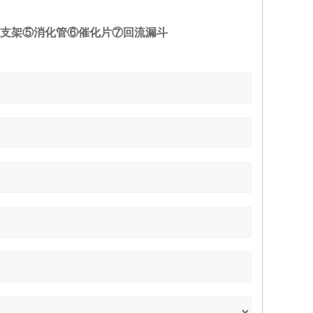
支架⑤消化管⑥催化片⑦回流漏斗