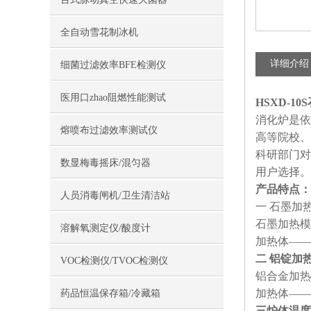
全自动雪花制冰机
详细介绍
细菌过滤效率BFE检测仪
医用口zhao阻燃性能测试
HSXD-1
消化炉是依
熔喷布过滤效率测试仪
高等院校、
科研部门对
数显梅毒摇床/混匀器
用户选择。
产品特点：
人员消毒闸机/卫生清洁站
一 石墨加
石墨加热模
溶解氧测定仪/酸度计
加热体——
二 铝锭加
VOC检测仪/TVOC检测仪
铝合金加热
加热体——
药品恒温保存箱/冷藏箱
三炉体温度