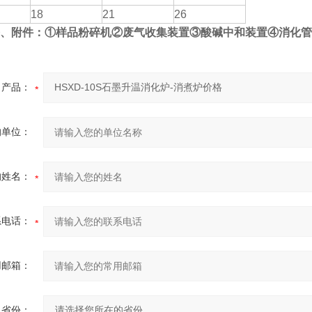
）
18
21
26
、附件：①样品粉碎机②废气收集装置③酸碱中和装置④消化管
产品：
的单位：
的姓名：
系电话：
用邮箱：
省份：