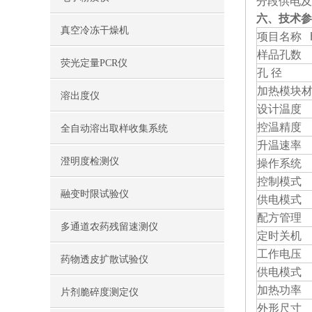
分段供电及
六、技术参
真空冷冻干燥机
项目名称 
样品孔数
荧光定量PCR仪
孔 径
加热模块
溶出度仪
设计温度
控温精度
全自动溶出取样收集系统
升温速率
澄明度检测仪
操作系统
控制模式
融变时限试验仪
供电模式
配方管理
多通道农药残留速测仪
定时关机
工作电压
药物透皮扩散试验仪
供电模式
加热功率
片剂脆碎度测定仪
外形尺寸