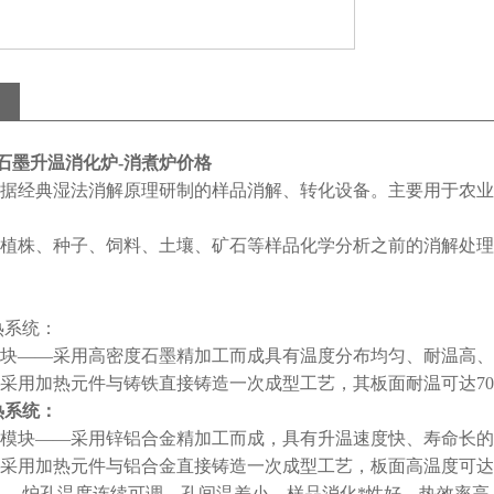
0S石墨升温消化炉-消煮炉价格
据经典湿法消解原理研制的样品消解、转化设备。主要用于农业
植株、种子、饲料、土壤、矿石等样品化学分析之前的消解处理，
热系统：
块——采用高密度石墨精加工而成具有温度分布均匀、耐温高、
采用加热元件与铸铁直接铸造一次成型工艺，其板面耐温可达70
热系统：
模块——采用锌铝合金精加工而成，具有升温速度快、寿命长的
采用加热元件与铝合金直接铸造一次成型工艺，板面高温度可达4
----炉孔温度连续可调、孔间温差小、样品消化*性好、热效率