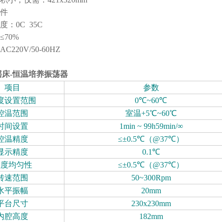
件
：0C 35C
70%
220V/50-60HZ
摇床-恒温培养振荡器
项目
参数
度设置范围
0℃~60℃
控温范围
室温+5℃~60℃
时间设置
1min ~ 99h59min/∞
控温精度
≤±0.5℃（@37℃）
显示精度
0.1℃
温度均匀性
≤±0.5℃（@37℃）
转速范围
50~300Rpm
水平振幅
20mm
平台尺寸
230x230mm
内腔高度
182mm