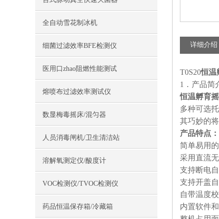
全自动雪花制冰机
详细介绍
细菌过滤效率BFE检测仪
医用口zhao阻燃性能测试
T0S20
恒温
1．产品简
熔喷布过滤效率测试仪
恒温孵育摇
多种可选托
数显梅毒摇床/混匀器
其巧妙的将
产品特点：
人员消毒闸机/卫生清洁站
简单易用的
采用直流无
溶解氧测定仪/酸度计
支持断电自
支持开盖自
VOC检测仪/TVOC检测仪
自带温度校
内置软件和
药品恒温保存箱/冷藏箱
整机占用面积