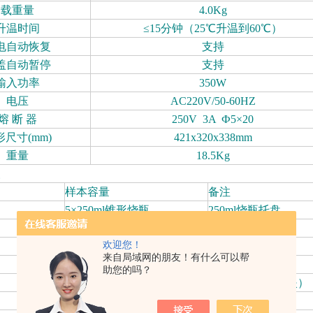
载重量
4.0Kg
升温时间
≤15分钟（25℃升温到60℃）
电自动恢复
支持
盖自动暂停
支持
输入功率
350W
电压
AC220V/50-60HZ
熔
断
器
250V 3A Ф5×20
形尺寸(mm)
421x320x338mm
重量
18.5Kg
样本容量
备注
5×250ml锥形烧瓶
250ml烧瓶托盘
9×100ml锥形烧瓶
100ml烧瓶托盘
欢迎您！
10×50ml试管
50ml试管托盘
来自局域网的朋友！有什么可以帮
18×15ml试管
15ml试管托盘
助您的吗？
以实际样品为准
万能托盘（弹簧夹）
4块酶标板或者深孔板
酶标板托盘