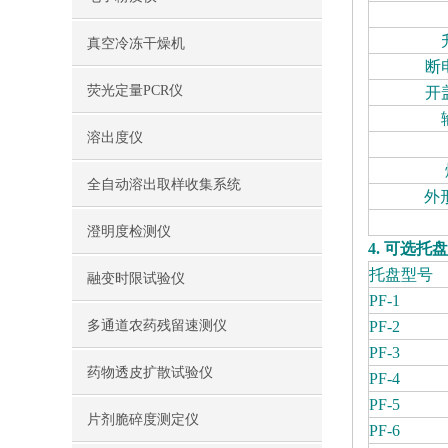
真空冷冻干燥机
断
荧光定量PCR仪
开
溶出度仪
全自动溶出取样收集系统
外
澄明度检测仪
4. 可选托盘
托盘型号
融变时限试验仪
PF-1
多通道农药残留速测仪
PF-2
PF-3
药物透皮扩散试验仪
PF-4
PF-5
片剂脆碎度测定仪
PF-6