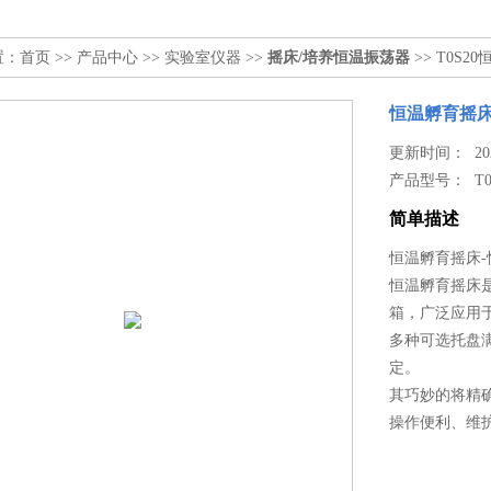
置：
首页
>>
产品中心
>>
实验室仪器
>>
摇床/培养恒温振荡器
>> T0S
恒温孵育摇床
更新时间： 2023
产品型号：
T
简单描述
恒温孵育摇床
恒温孵育摇床
箱，广泛应用
多种可选托盘
定。
其巧妙的将精
操作便利、维