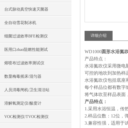
台式脉动真空快速灭菌器
全自动雪花制冰机
详细介绍
细菌过滤效率BFE检测仪
医用口zhao阻燃性能测试
WD1000
圆形水浴氮
产品特点：
熔喷布过滤效率测试仪
水浴氮吹仪采用微电
可控的地吹到加热样
数显梅毒摇床/混匀器
水浴氮吹仪包括底座
每个样品位都有数字
人员消毒闸机/卫生清洁站
将气体吹至样品表面
产品特点：
溶解氧测定仪/酸度计
1.采用水浴恒温，
2.样品位数：12位
VOC检测仪/TVOC检测仪
3.兼容性强，适用于试