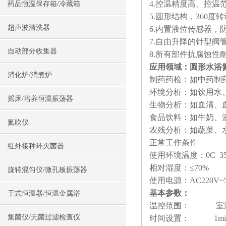
4.控温精度高、控
药品恒温保存箱/冷藏箱
5.圆形结构，360
超声波清洗器
6.内置液位传感器，
7.自由升降的针型
自动部分收集器
8.所有部件抗腐蚀
应用领域：
圆形水浴
消化炉/消煮炉
制药药检：如中药制
环境分析：如饮用水
摇床/培养恒温振荡器
生物分析：如血清、
食品饮料：如牛奶、
氮吹仪
农残分析：如蔬菜、
正常工作条件
红外接种环灭菌器
使用环境温度：0C 3
相对湿度：≤70%
旋转混匀仪/微孔板振荡器
使用电源：AC220V~5A
基本参数：
干式恒温器/恒温金属浴
温控范围： 室温+
集菌仪/无菌过滤检查仪
时间设置： 1min~9