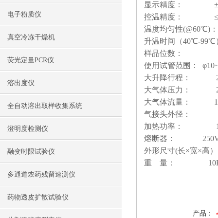
显示精度： ±0
电子粉质仪
控温精度： ≤±
温度均匀性(@60℃)
真空冷冻干燥机
升温时间（40℃-99℃
样品位数： 1
荧光定量PCR仪
使用试管范围： φ10~φ
大升降行程： 20
溶出度仪
大气体压力： 20
大气体流量： 15L
全自动溶出取样收集系统
气接头外径： 
加热功率： 10
澄明度检测仪
熔断器： 250V 8A
外形尺寸(长×宽×高）：3
融变时限试验仪
重 量： 10K
多通道农药残留速测仪
药物透皮扩散试验仪
产品：