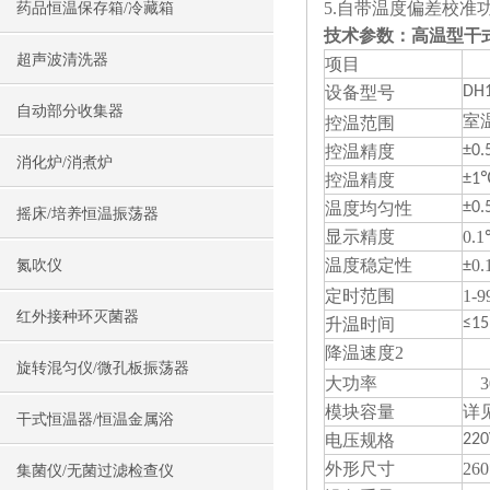
5.自带温度偏差校准
药品恒温保存箱/冷藏箱
技术参数：
高温型干
超声波清洗器
项目
设备型号
DH1
自动部分收集器
控温范围
室温
控温精度
±0
消化炉/消煮炉
控温精度
±1
温度均匀性
±0
摇床/培养恒温振荡器
显示精度
0.
温度稳定性
0.
氮吹仪
±
定时范围
1-9
红外接种环灭菌器
升温时间
≤1
2
降温速度
旋转混匀仪/微孔板振荡器
大功率
3
模块容量
详
干式恒温器/恒温金属浴
电压规格
220
外形尺寸
260
集菌仪/无菌过滤检查仪