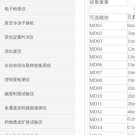
设备重量
5
电子粉质仪
可选模块
孔
真空冷冻干燥机
MD01
6m
MD02
7m
荧光定量PCR仪
MD03
10
MD04
12
溶出度仪
MD05
13
MD06
15
全自动溶出取样收集系统
MD07
16
澄明度检测仪
MD08
19
MD09
20
融变时限试验仪
MD10
26
MD11
28
多通道农药残留速测仪
MD12
40
MD13
0.
药物透皮扩散试验仪
MD14
5
0.