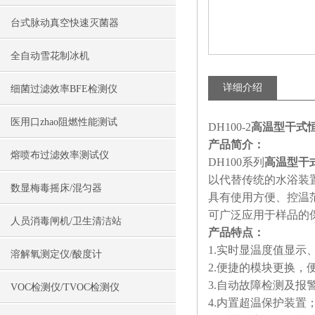
台式脉动真空快速灭菌器
全自动雪花制冰机
详细介绍
细菌过滤效率BFE检测仪
医用口zhao阻燃性能测试
DH100-2
高温型干式恒
产品简介：
熔喷布过滤效率测试仪
DH100系列
高温型干
以代替传统的水浴装
数显梅毒摇床/混匀器
具有使用方便、控温
可广泛应用于样品的
人员消毒闸机/卫生清洁站
产品特点：
1.实时显温度值显示
溶解氧测定仪/酸度计
2.便捷的模块更换，
3.自动故障检测及报
VOC检测仪/TVOC检测仪
4.内置超温保护装置