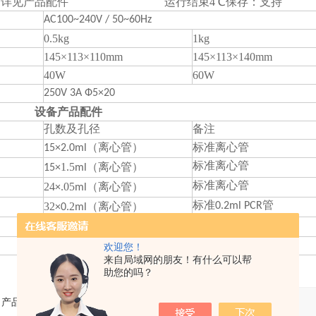
量：详见产品配件 运行结束4℃保存：支持
AC100~240V / 50~60Hz
0.5kg
1kg
145×113×110mm
145×113×140mm
40W
60W
250V 3A Ф5×20
设备产品配件
孔数及孔径
备注
15×2.0ml（离心管）
标准离心管
1.5
标准离心管
15×
ml（离心管）
24
.05
标准离心管
×
ml（离心管）
32
.2
标准0.2ml PCR管
×0
ml（离心管）
32
.2
标准0.2ml 酶标条
×0
ml（离心管）
客户提供
欢迎您！
来自局域网的朋友！有什么可以帮
助您的吗？
产品：