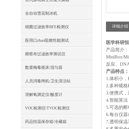
全自动雪花制冰机
详细介绍
细菌过滤效率BFE检测仪
医用口zhao阻燃性能测试
医学科研恒
产品简介：
熔喷布过滤效率测试仪
MiniBo
反应、DN
数显梅毒摇床/混匀器
产品特点：
1.体积小
人员消毒闸机/卫生清洁站
2.多种规
3.便携式
溶解氧测定仪/酸度计
4.智能算
5.可选的
VOC检测仪/TVOC检测仪
6.每台仪
7.透明保
药品恒温保存箱/冷藏箱
8.多重安