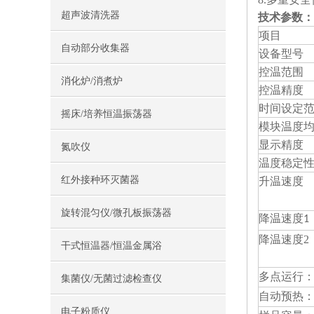
超声波清洗器
技术参数：
项目
自动部分收集器
设备型号
控温范围
消化炉/消煮炉
控温精度
时间设定
摇床/培养恒温振荡器
模块温度
显示精度
氮吹仪
温度稳定
红外接种环灭菌器
升温速度
旋转混匀仪/微孔板振荡器
降温速度1
2
降温速度
干式恒温器/恒温金属浴
多点运行
集菌仪/无菌过滤检查仪
自动预热
电子粉质仪