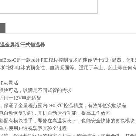
温金属浴/干式恒温器
x/MiniBox-C是一款采用PID模糊控制技术的迷你型干式恒温
A扩增和电泳的预变性、血清凝固等。适用于车上、船上等任何有10
，移动灵活
格模块可选，以满足不同试管的需求
，适用于12V电源适配
法，保证了全量程范围内≤±0.3℃控温精度，有效降低实验误差
断电自动恢复功能，开机自动运行功能，提高工作效率
器都配有模块提手，即使在高温状态下，也能安全快捷的更换模块
温罩方便用户透视观察实验全过程
全保护，保证长期运行的稳定性和无人值守情况下的安全性，符合