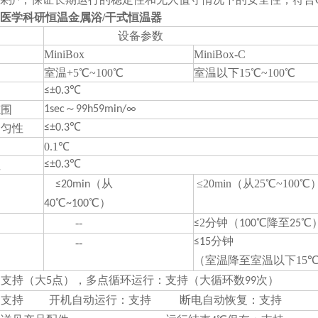
医学科研恒温金属浴/干式恒温器
设备参数
MiniBox
MiniBox-C
室温+5℃~100℃
室温以下15℃~100℃
≤±0.3℃
范围
1sec～99h59min/∞
均匀性
≤±0.3℃
0.1℃
性
≤±0.3℃
≤20min（从25℃~100℃
≤20min（从
40℃~100℃）
--
2
≤
分钟（100℃降至25℃
--
≤15分钟
15
（室温降至室温以下
：
，
：
支持（大5点）
多点循环运行
支持（大循环数99次）
：支持 开机自动运行：支持 断电自动恢复：支持