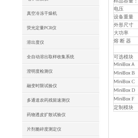
样品容
电压
真空冷冻干燥机
设备重量
外形尺寸
荧光定量PCR仪
大功率
熔 断 器
溶出度仪
可选模块
全自动溶出取样收集系统
MiniBox A
澄明度检测仪
B
MiniBox
C
MiniBox
融变时限试验仪
D
MiniBox
F
MiniBox
多通道农药残留速测仪
定制模块
药物透皮扩散试验仪
片剂脆碎度测定仪