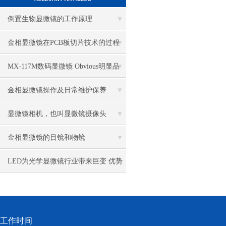
倒置生物显微镜的工作原理
金相显微镜在PCB板切片技术的过程
控制中的作用
MX-117M数码显微镜 Obvious明显品
牌值得推荐
金相显微镜操作及日常维护保养
显微镜相机，也叫显微镜摄像头
金相显微镜的目镜和物镜
LED为光学显微镜行业带来巨变 优势
比传统卤素更明显
工作时间