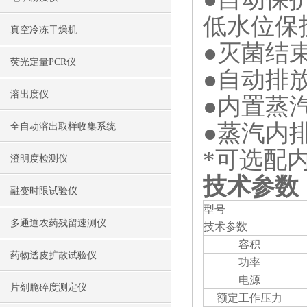
低水
真空冷冻干燥机
●灭菌结
荧光定量PCR仪
●自动排
溶出度仪
●内置蒸
●蒸汽内
全自动溶出取样收集系统
*可选配
澄明度检测仪
技术参数
融变时限试验仪
型号
多通道农药残留速测仪
技术参数
容积
药物透皮扩散试验仪
功率
电源
片剂脆碎度测定仪
额定工作压力