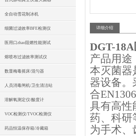
全自动雪花制冰机
详细介绍
细菌过滤效率BFE检测仪
医用口zhao阻燃性能测试
DGT-1
产品用途
熔喷布过滤效率测试仪
本灭菌器
数显梅毒摇床/混匀器
器设备。
人员消毒闸机/卫生清洁站
合EN13
溶解氧测定仪/酸度计
具有高性
VOC检测仪/TVOC检测仪
药、科研
为手术、
药品恒温保存箱/冷藏箱