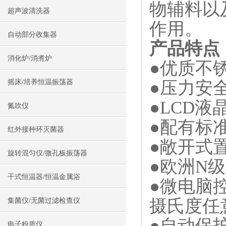
物辅料以
超声波清洗器
作用。
自动部分收集器
产品特点
消化炉/消煮炉
●优
●压力安
摇床/培养恒温振荡器
●LCD
氮吹仪
●配有标
红外接种环灭菌器
●敞开式
旋转混匀仪/微孔板振荡器
●欧洲N
干式恒温器/恒温金属浴
●微电脑控
摄氏度任
集菌仪/无菌过滤检查仪
●自动保
电子粉质仪