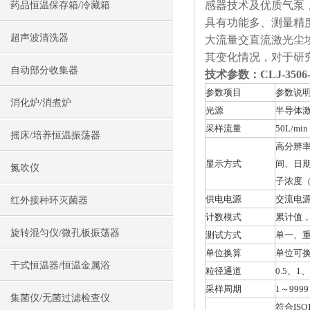
感器技术及优质气泵
药品恒温保存箱/冷藏箱
具有功能多、测量精
超声波清洗器
大流量交直流激光尘
其变化情况，对于研
自动部分收集器
技术参数：
CLJ-3
参数项目
参数说
消化炉/消煮炉
光源
半导体激光
采样流量
50L/mi
摇床/培养恒温振荡器
高分辨
显示方式
间、日期
氮吹仪
子浓度（
供电电源
交流电源适
红外接种环灭菌器
计数模式
累计值，
旋转混匀仪/微孔板振荡器
测试方式
单一、
单位换算
单位可换
干式恒温器/恒温金属浴
粒径通道
0.5、1
采样周期
1～999
集菌仪/无菌过滤检查仪
符合ISO