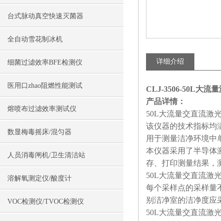
台式脉动真空快速灭菌器
全自动雪花制冰机
详细介绍
细菌过滤效率BFE检测仪
医用口zhao阻燃性能测试
CLJ-3506-50L
产品详情：
熔喷布过滤效率测试仪
50L大流量交直流激
该仪器的技术指标均满足
数显梅毒摇床/混匀器
用于测量洁净环境中
本仪器采用了半导体
人员消毒闸机/卫生清洁站
存、打印测量结果，
50L大流量交直流激
溶解氧测定仪/酸度计
每个采样点的采样量不得
别洁净室的洁净度应采用
VOC检测仪/TVOC检测仪
50L大流量交直流