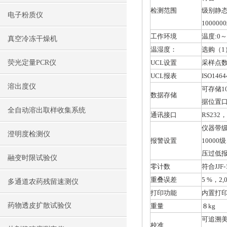
检测范围
级别静态和
电子粉质仪
1000
工作环境
温度:0～
真空冷冻干燥机
温湿度：
选购（1）
荧光定量PCR仪
UCL设置
采样点数
UCL报表
ISO146
溶出度仪
可存储1
数据存储
据位置
全自动溶出取样收集系统
通讯接口
RS232
仪器带级
澄明度检测仪
报警设置
10000
压过低
融变时限试验仪
零计数
符合JJF
重叠误差
5 %，2
多通道农药残留速测仪
打印功能
内置打
药物透皮扩散试验仪
重量
８kg
可追溯美
校准