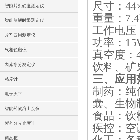
尺寸：44
智能片剂硬度测定仪
重量：7.4
智能崩解时限测定仪
工作电压：A
片剂四用测定仪
功率：15
气相色谱仪
真空度：4
饮料、矿泉
卤素水分测定仪
三、应用
粘度计
制药：纯
电子天平
囊、生物
智能药物溶出度仪
食品：饮
紫外分光光度计
疾控：空
药品柜