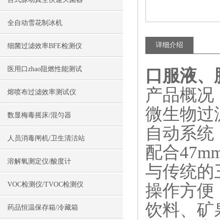
全自动雪花制冰机
详细介绍
细菌过滤效率BFE检测仪
医用口zhao阻燃性能测试
口服液、胶
产品概况
熔喷布过滤效率测试仪
微生物过
数显梅毒摇床/混匀器
自动系统
人员消毒闸机/卫生清洁站
配合47m
溶解氧测定仪/酸度计
与传统的
VOC检测仪/TVOC检测仪
操作方便
饮料、矿泉
药品恒温保存箱/冷藏箱