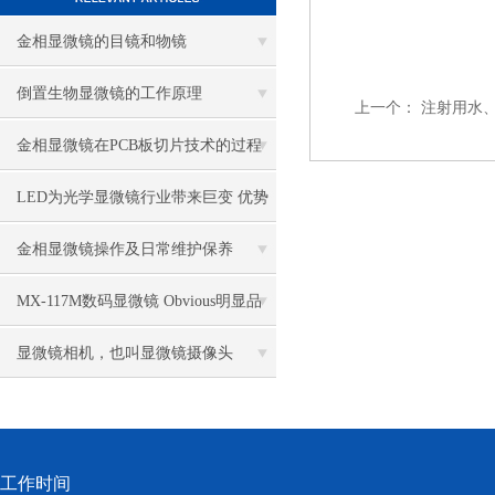
金相显微镜的目镜和物镜
倒置生物显微镜的工作原理
上一个：
注射用水、
金相显微镜在PCB板切片技术的过程
控制中的作用
LED为光学显微镜行业带来巨变 优势
比传统卤素更明显
金相显微镜操作及日常维护保养
MX-117M数码显微镜 Obvious明显品
牌值得推荐
显微镜相机，也叫显微镜摄像头
工作时间