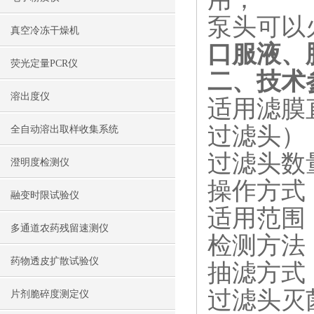
泵头可以
真空冷冻干燥机
口服液、胶
荧光定量PCR仪
二、技术
溶出度仪
适用滤膜直
过滤头）
全自动溶出取样收集系统
过滤头数
澄明度检测仪
操作方式
融变时限试验仪
适用范围
多通道农药残留速测仪
检测方法
药物透皮扩散试验仪
抽滤方式
过滤头灭
片剂脆碎度测定仪