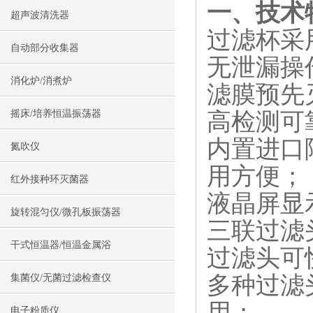
一、技术
超声波清洗器
过滤杯采
自动部分收集器
无泄漏操
消化炉/消煮炉
滤膜预先
高检测可
摇床/培养恒温振荡器
内置进口
氮吹仪
用方便；
红外接种环灭菌器
液晶屏显
旋转混匀仪/微孔板振荡器
三联过滤
干式恒温器/恒温金属浴
过滤头可
多种过滤
集菌仪/无菌过滤检查仪
用；
电子粉质仪