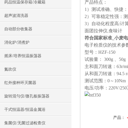
产品特点：
药品恒温保存箱/冷藏箱
1）测试准确、快捷
超声波清洗器
2）可靠稳定性强：
3）自动化程度高:计
自动部分收集器
面团拉伸仪,食味计
符合国家标准_小麦电子
消化炉/消煮炉
电子粉质仪的技术参
型号：HZF-150
摇床/培养恒温振荡器
试验量： 300g 、50g
主和面刀转速：63r/mi
氮吹仪
从和面刀转速：94.5 r/
测试范围：0～10Nm
红外接种环灭菌器
电压/功率：220V/25
旋转混匀仪/微孔板振荡器
干式恒温器/恒温金属浴
产品：
集菌仪/无菌过滤检查仪