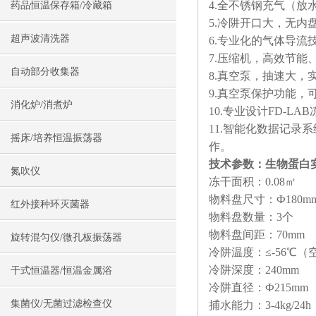
4.全不锈钢充气（
药品恒温保存箱/冷藏箱
5.冷阱开口大，无
超声波清洗器
6.专业化的气体导
7.压缩机，高效节能
自动部分收集器
8.真空泵，抽速大，
9.真空泵保护功能
消化炉/消煮炉
10.专业设计FD-L
11.智能化数据记
摇床/培养恒温振荡器
作。
技术参数：
生物蛋白
氮吹仪
冻干面积：0.08㎡
物料盘尺寸：Ф180m
红外接种环灭菌器
物料盘数量：3个
物料盘间距：70mm
旋转混匀仪/微孔板振荡器
冷阱温度：≤-56℃（
冷阱深度：240mm
干式恒温器/恒温金属浴
冷阱直径：Ф215mm
集菌仪/无菌过滤检查仪
捕水能力：3-4kg/24h