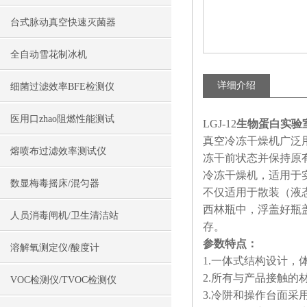
台式脉动真空快速灭菌器
全自动雪花制冰机
详细介绍
细菌过滤效率BFE检测仪
医用口zhao阻燃性能测试
LGJ-12
生物蛋白实验
真空冷冻干燥机广泛
熔喷布过滤效率测试仪
冻干前状态并保持原
冷冻干燥机，适用于
数显梅毒摇床/混匀器
不仅适用于散装（液
西林瓶中，浮盖好瓶
人员消毒闸机/卫生清洁站
存。
参数特点：
溶解氧测定仪/酸度计
1.一体式结构设计
2.所有与产品接触的
VOC检测仪/TVOC检测仪
3.冷阱和操作台面采