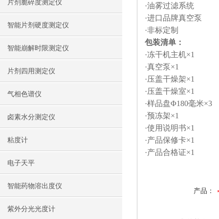
片剂脆碎度测定仪
·油雾过滤系统
·进口品牌真空泵
智能片剂硬度测定仪
·非标定制
包装清单：
智能崩解时限测定仪
·冻干机主机×1
·真空泵×1
片剂四用测定仪
·压盖干燥架×1
·压盖干燥室×1
气相色谱仪
·样品盘Φ180毫米×3
·预冻架×1
卤素水分测定仪
·使用说明书×1
·产品保修卡×1
粘度计
·产品合格证×1
电子天平
智能药物溶出度仪
产品：
紫外分光光度计