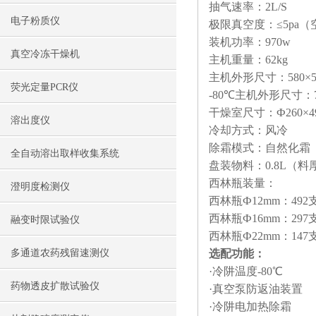
抽气速率：2L/S
电子粉质仪
极限真空度：≤5pa（
装机功率：970w
真空冷冻干燥机
主机重量：62kg
主机外形尺寸：580×50
荧光定量PCR仪
-80℃主机外形尺寸：77
干燥室尺寸：Ф260×4
溶出度仪
冷却方式：风冷
除霜模式：自然化霜
全自动溶出取样收集系统
盘装物料：0.8L（料厚
西林瓶装量：
澄明度检测仪
西林瓶Ф12mm：492
西林瓶Ф16mm：297
融变时限试验仪
西林瓶Ф22mm：147
多通道农药残留速测仪
选配功能：
·冷阱温度-80℃
药物透皮扩散试验仪
·真空泵防返油装置
·冷阱电加热除霜