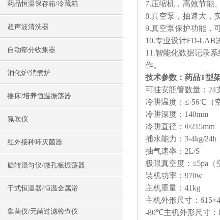
7.压缩机，高效节能
药品恒温保存箱/冷藏箱
8.真空泵，抽速大，
超声波清洗器
9.真空泵保护功能
10.专业设计FD-L
自动部分收集器
11.智能化数据记
作。
消化炉/消煮炉
技术参数：
药品T型
可挂安瓿管数量：24
摇床/培养恒温振荡器
冷阱温度：≤-56℃（
冷阱深度：140mm
氮吹仪
冷阱直径：Ф215mm
捕水能力：3-4kg/24h
红外接种环灭菌器
抽气速率：2L/S
极限真空度：≤5pa（
旋转混匀仪/微孔板振荡器
装机功率：970w
主机重量：41kg
干式恒温器/恒温金属浴
主机外形尺寸：615×45
集菌仪/无菌过滤检查仪
-80℃主机外形尺寸：85