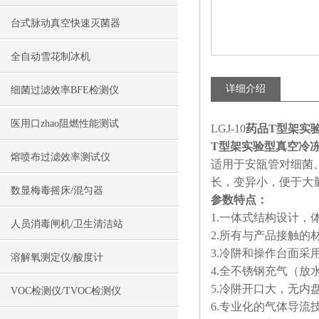
台式脉动真空快速灭菌器
全自动雪花制冰机
详细介绍
细菌过滤效率BFE检测仪
医用口zhao阻燃性能测试
LGJ-10
药品T型架实
T型架实验型真空冷
熔喷布过滤效率测试仪
适用于安瓿管对细菌
长，变异小，便于大
数显梅毒摇床/混匀器
参数特点：
1.一体式结构设计
人员消毒闸机/卫生清洁站
2.所有与产品接触的
3.冷阱和操作台面采
溶解氧测定仪/酸度计
4.全不锈钢充气（
5.冷阱开口大，无
VOC检测仪/TVOC检测仪
6.专业化的气体导