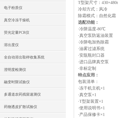
T型架尺寸：430×48
电子粉质仪
冷却方式：风冷
除霜模式：自然化霜
真空冷冻干燥机
选配功能：
·冷阱温度-80℃
荧光定量PCR仪
·真空泵防返油装置
·冷阱电加热除霜
溶出度仪
·油雾过滤系统
·安瓿瓶封口器
全自动溶出取样收集系统
·进口品牌真空泵
·非标定制
澄明度检测仪
特点应用：
包装清单：
融变时限试验仪
·冻干机主机×1
多通道农药残留速测仪
·真空泵×1
·T型架装置×1
药物透皮扩散试验仪
·使用说明书×1
·产品保修卡×1