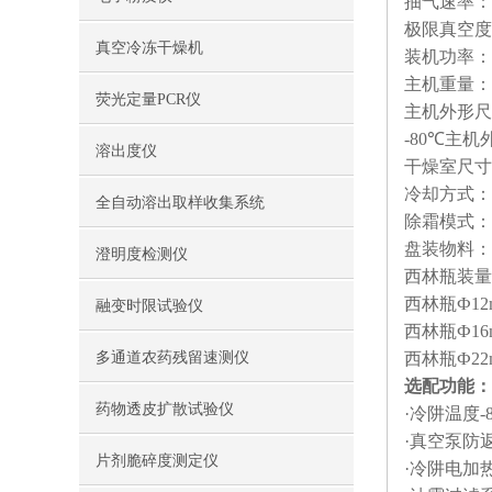
抽气速率：2
极限真空度
真空冷冻干燥机
装机功率：9
主机重量：4
荧光定量PCR仪
主机外形尺寸：
-80℃主机外
溶出度仪
干燥室尺寸：
冷却方式：
全自动溶出取样收集系统
除霜模式：
盘装物料：0
澄明度检测仪
西林瓶装量
西林瓶Ф12
融变时限试验仪
西林瓶Ф16
多通道农药残留速测仪
西林瓶Ф22
选配功能：
药物透皮扩散试验仪
·冷阱温度-
·真空泵防
片剂脆碎度测定仪
·冷阱电加