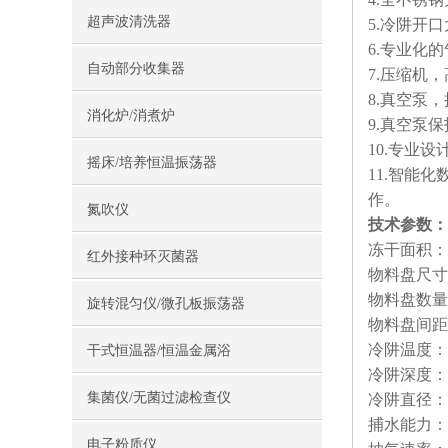
超声波清洗器
5.冷阱开
6.专业化
自动部分收集器
7.压缩机
8.真空泵
消化炉/消煮炉
9.真空泵
10.专业设
摇床/培养恒温振荡器
11.智能
作。
氮吹仪
技术参数：
冻干面积：0
红外接种环灭菌器
物料盘尺寸：
物料盘数量
旋转混匀仪/微孔板振荡器
物料盘间距
冷阱温度：≤
干式恒温器/恒温金属浴
冷阱深度：1
集菌仪/无菌过滤检查仪
冷阱直径：Ф
捕水能力：3-
电子粉质仪