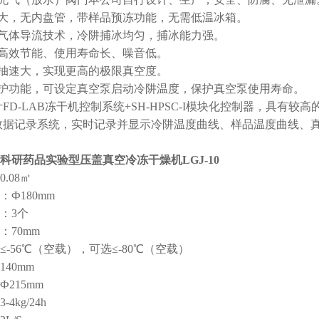
口大，无内盘管，带样品预冻功能，无需低温冰箱。
的气体导流技术，冷阱捕冰均匀，捕冰能力强。
，高效节能、使用寿命长、噪音低。
，抽速大，实现更高的极限真空度。
保护功能，可设定真空泵启动冷阱温度，保护真空泵使用寿命。
计FD-LAB冻干机控制系统+SH-HPSC-I模块化控制器，具有
化数据记录系统，实时记录并显示冷阱温度曲线、样品温度曲线、
科研药品实验型压盖真空冷冻干燥机LGJ-10
.08㎡
Ф180mm
：3个
：70mm
-56℃（空载），可选≤-80℃（空载）
40mm
215mm
4kg/24h