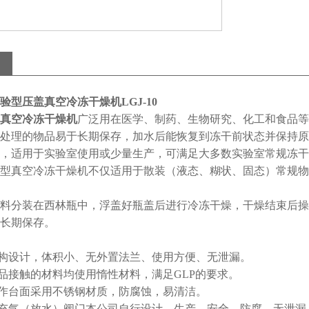
验型压盖真空冷冻干燥机LGJ-10
真空冷冻干燥机
广泛用在医学、制药、生物研究、化工和食品等
处理的物品易于长期保存，加水后能恢复到冻干前状态并保持原
，适用于实验室使用或少量生产，可满足大多数实验室常规冻干
型真空冷冻干燥机不仅适用于散装（液态、糊状、固态）常规物
料分装在西林瓶中，浮盖好瓶盖后进行冷冻干燥，干燥结束后操
长期保存。
结构设计，体积小、无外置法兰、使用方便、无泄漏。
产品接触的材料均使用惰性材料，满足GLP的要求。
操作台面采用不锈钢材质，防腐蚀，易清洁。
钢充气（放水）阀门本公司自行设计、生产，安全、防腐、无泄漏