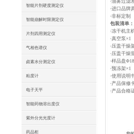
·油雾过滤
智能片剂硬度测定仪
·进口品牌
·非标定制
智能崩解时限测定仪
包装清单：
·冻干机主机
片剂四用测定仪
·真空泵×1
·压盖干燥架
气相色谱仪
·压盖干燥室
·样品盘Φ1
卤素水分测定仪
·预冻架×1
·使用说明书
粘度计
·产品保修卡
电子天平
·产品合格证
智能药物溶出度仪
紫外分光光度计
药品柜
您