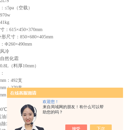
L/S
：≤5pa（空载）
70w
1kg
615×450×370mm
形尺寸：850×680×405mm
Ф260×490mm
风冷
自然化霜
.8L（料厚10mm）
：
mm：492支
mm：279支
mm：147支
欢迎您！
来自局域网的朋友！有什么可以帮
80℃
助您的吗？
返油装置
热除霜