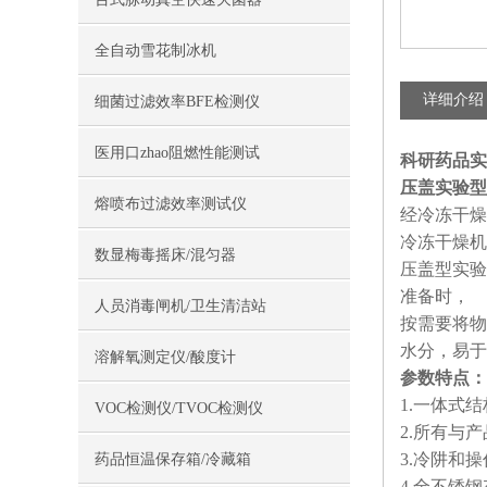
全自动雪花制冰机
详细介绍
细菌过滤效率BFE检测仪
医用口zhao阻燃性能测试
科研药品实
压盖实验型
熔喷布过滤效率测试仪
经冷冻干燥
冷冻干燥机
数显梅毒摇床/混匀器
压盖型实验
准备时，
人员消毒闸机/卫生清洁站
按需要将物
水分，易于
溶解氧测定仪/酸度计
参数特点：
1.一体式
VOC检测仪/TVOC检测仪
2.所有与
3.冷阱和
药品恒温保存箱/冷藏箱
4.全不锈