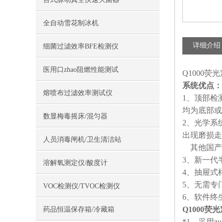
全自动雪花制冰机
详细介绍
细菌过滤效率BFE检测仪
医用口zhao阻燃性能测试
Q1000荧
系统优点：
熔喷布过滤效率测试仪
1、顶部检
均为底部或
数显梅毒摇床/混匀器
2、光学系
出现磨损走
人员消毒闸机/卫生清洁站
其他国产定
3、新一代
溶解氧测定仪/酸度计
4、抽屉式
5、无需专
VOC检测仪/TVOC检测仪
6、软件终
Q1000荧
药品恒温保存箱/冷藏箱
*1、采用