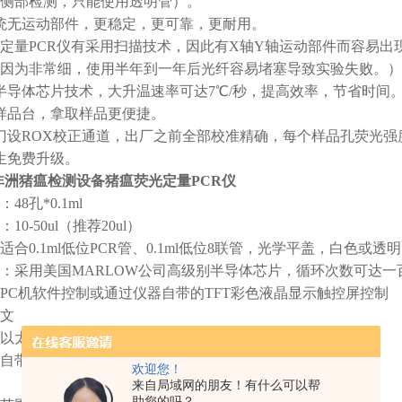
侧部检测，只能使用透明管）。
统无运动部件，更稳定，更可靠，更耐用。
定量PCR仪有采用扫描技术，因此有X轴Y轴运动部件而容易出
因为非常细，使用半年到一年后光纤容易堵塞导致实验失败。）
半导体芯片技术，大升温速率可达7℃/秒，提高效率，节省时间。
样品台，拿取样品更便捷。
门设ROX校正通道，出厂之前全部校准精确，每个样品孔荧光强
生免费升级。
非洲猪瘟检测设备猪瘟荧光定量PCR仪
48孔*0.1ml
0-50ul（推荐20ul）
合0.1ml低位PCR管、0.1ml低位8联管，光学平盖，白色或透明
：采用美国MARLOW公司高级别半导体芯片，循环次数可达一
PC机软件控制或通过仪器自带的TFT彩色液晶显示触控屏控制
文
以太网和USB2.0接口，支持U盘导出数据
自带7”全真彩TFT液晶显示触控屏
欢迎您！
：
来自局域网的朋友！有什么可以帮
助您的吗？