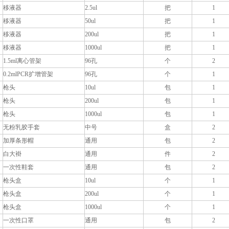
移液器
2.5ul
把
1
移液器
50ul
把
1
移液器
200ul
把
1
移液器
1000ul
把
1
1.5ml离心管架
96孔
个
2
0.2mlPCR扩增管架
96孔
个
1
枪头
10ul
包
1
枪头
200ul
包
1
枪头
1000ul
包
1
无粉乳胶手套
中号
盒
2
加厚条形帽
通用
包
2
白大褂
通用
件
2
一次性鞋套
通用
包
2
枪头盒
10ul
个
1
枪头盒
200ul
个
1
枪头盒
1000ul
个
1
一次性口罩
通用
包
2