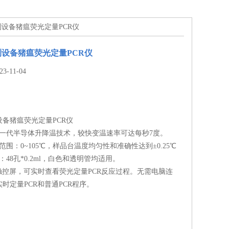
测设备猪瘟荧光定量PCR仪
设备猪瘟荧光定量PCR仪
-11-04
备猪瘟荧光定量PCR仪
ixin一代半导体升降温技术，较快变温速率可达每秒7度。
范围：0~105℃，样品台温度均匀性和准确性达到±0.25℃
：48孔*0.2ml，白色和透明管均适用。
全触控屏，可实时查看荧光定量PCR反应过程。无需电脑连
时定量PCR和普通PCR程序。