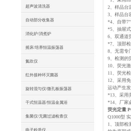
超声波清洗器
2、样品台
3、样品台容
自动部分收集器
*4、自带
*5、抽屉
消化炉/消煮炉
6、双通道
*7、顶部
摇床/培养恒温振荡器
8、无需专
9、检测的荧
氮吹仪
10、荧光激
11、荧光检测
红外接种环灭菌器
12、采用
运动产生发
旋转混匀仪/微孔板振荡器
*13、采
*14、厂
干式恒温器/恒温金属浴
荧光定量 
集菌仪/无菌过滤检查仪
Q1000型
1、顶部检
电子粉质仪