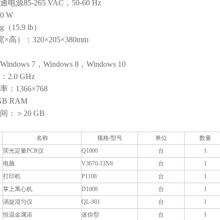
源85-265 VAC，50-60 Hz
0 W
g（15.9 lb）
高）：320×205×380mm
dows 7，Windows 8，Windows 10
2.0 GHz
：1366×768
GB RAM
：＞20 GB
名称
规格/型号
单位
数量
荧光定量PCR仪
Q1000
台
1
电脑
V3670-13N8
台
1
打印机
P1108
台
1
掌上离心机
D1008
台
1
涡旋混匀仪
QL-901
台
1
恒温金属浴
迷你型
台
1