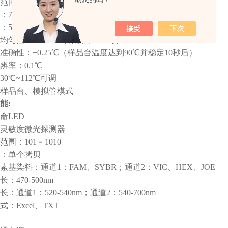
围：4℃-100℃
7℃/sec
5℃/sec
均匀性：±0.25℃（样品台90℃时）
准确性：±0.25℃（样品台温度达到90℃并稳定10秒后）
辨率：0.1℃
0℃~112℃可调
样品台、模拟管模式
能:
命LED
灵敏度微光探测器
围：101﹣1010
：单个拷贝
基染料：通道1：FAM、SYBR；通道2：VIC、HEX、JOE
：470-500nm
通道1：520-540nm；通道2：540-700nm
：Excel、TXT