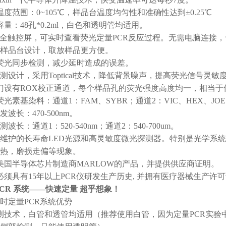
温度范围：0~105℃，样品台温度均匀性和准确性达到±0.25℃
量：48孔*0.2ml，白色和透明管均适用。
7”全触控屏，可实时查看荧光定量PCR反应过程。无需电脑连接，
式样品台设计，取放样品更方便。
荧光同步检测，减少延时造成的误差。
检测设计，采用Toptical技术，降低背景噪声，提高荧光信号灵敏
门设有ROX校正通道，每个样品孔的荧光强度高度均一，相当于
光素基染料：通道1：FAM、SYBR；通道2：VIC、HEX、JO
发波长：470-500nm。
波长：通道1：520-540nm；通道2：540-700um。
免维护的长寿命LED光源和高灵敏度微光探测器。特别是光学系
热，磨损走偏等现象。
用美国半导体芯片制造商MARLOW的产品，并提供供应商证明。
家必须具有15年以上PCR仪研发生产历史, 并拥有医疗器械生产许
PCR 系统——快速定量 超乎想象！
 实时定量PCR系统优势
测技术，白管和透管均适用（推荐使用白管，因为定量PCR实验