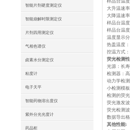
样品台温度范
智能片剂硬度测定仪
大升温速率：
大降温速率：
智能崩解时限测定仪
样品台温度
样品台温度
片剂四用测定仪
温度显示分
热盖温度：3
气相色谱仪
控温方式：
荧光检测性
卤素水分测定仪
光源：长寿
检测器：高
粘度计
动力学检测范
电子天平
小检测模板
检测的荧光素
智能药物溶出度仪
荧光激发波长
荧光检测波长：
紫外分光光度计
数据导出格式
其他性能:
药品柜