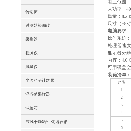
电压范围：通电
大功率：40
传递窗
重量：8.2 k
尺寸（长×宽×
过滤器检漏仪
电脑要求:
操作系统：Win
采集器
处理器速度：
显示器分辨率
检测仪
内存：4.0 
风量仪
可用磁盘空间
装箱清单：
尘埃粒子计数器
序号
1
浮游菌采样器
2
3
试验箱
4
5
鼓风干燥箱/生化培养箱
6