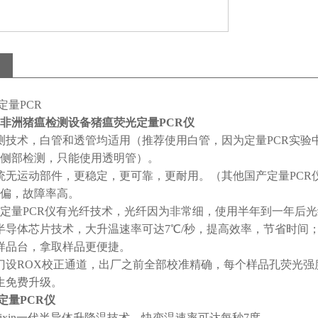
光定量PCR
非洲猪瘟检测设备猪瘟荧光定量PCR仪
测技术，白管和透管均适用（推荐使用白管，因为定量PCR实验
侧部检测，只能使用透明管）。
统无运动部件，更稳定，更可靠，更耐用。（其他国产定量PCR
偏，故障率高。
量PCR仪有光纤技术，光纤因为非常细，使用半年到一年后光
半导体芯片技术，大升温速率可达7℃/秒，提高效率，节省时间
样品台，拿取样品更便捷。
门设ROX校正通道，出厂之前全部校准精确，每个样品孔荧光强
生免费升级。
光定量PCR仪
zuixin一代半导体升降温技术，快变温速率可达每秒7度。