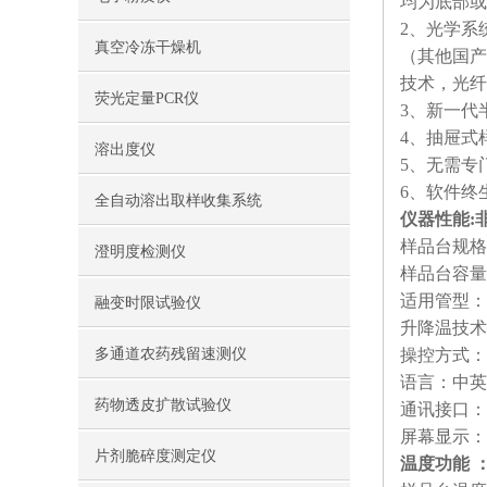
均为底部或
2、光学系
真空冷冻干燥机
（其他国产
技术，光纤
荧光定量PCR仪
3、新一代
4、抽屉式
溶出度仪
5、无需专
6、软件终
全自动溶出取样收集系统
仪器性能:
样品台规格：
澄明度检测仪
样品台容量：1
适用管型：适
融变时限试验仪
升降温技术
多通道农药残留速测仪
操控方式：
语言：中英
药物透皮扩散试验仪
通讯接口：
屏幕显示：
片剂脆碎度测定仪
温度功能 