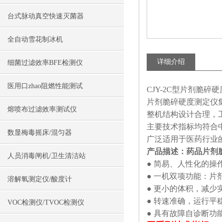
台式脉动真空快速灭菌器
全自动雪花制冰机
详细介绍
细菌过滤效率BFE检测仪
医用口zhao阻燃性能测试
CJY-2C型片剂脆碎
片剂脆碎硬度测定仪
熔喷布过滤效率测试仪
整机结构设计合理，
主要技术指标均符合中
数显梅毒摇床/混匀器
广泛适用于医药行业
产品描述：
药品片剂
人员消毒闸机/卫生清洁站
● 简易、人性化的操
● 一机双项功能：
溶解氧测定仪/酸度计
● 更小的体积，减少
● 转速准确，运行平
VOC检测仪/TVOC检测仪
● 具有故障自诊断功