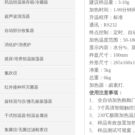
建议样品量：3-10g
药品恒温保存箱/冷藏箱
加热时间：1-99分钟
超声波清洗器
升温程序：标准
通讯：RS232
自动部分收集器
终点控制：定时、自
加热温度范围：50-18
消化炉/消煮炉
显示内容：水分%、
秤盘尺寸：100mm
摇床/培养恒温振荡器
外形尺寸：265x160x1
净重：5kg
氮吹仪
总重：6kg
加热源：卤素灯.
红外接种环灭菌器
使用注意事项：
1、 全自动加热舱
旋转混匀仪/微孔板振荡器
2、 5寸高清智能触
3、 230℃极限加
干式恒温器/恒温金属浴
4、 样品有效放置加热
集菌仪/无菌过滤检查仪
5、 样品测试可视窗