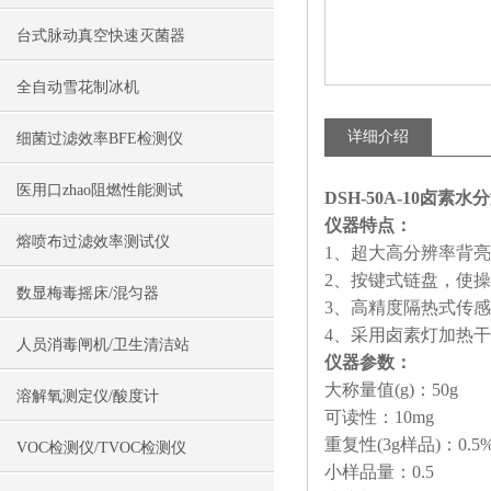
台式脉动真空快速灭菌器
全自动雪花制冰机
详细介绍
细菌过滤效率BFE检测仪
医用口zhao阻燃性能测试
DSH-50A-10卤素
仪器特点：
熔喷布过滤效率测试仪
1、超大高分辨率背
2、按键式链盘，使
数显梅毒摇床/混匀器
3、高精度隔热式传
4、采用卤素灯加热
人员消毒闸机/卫生清洁站
仪器参数：
大称量值(g)：50g
溶解氧测定仪/酸度计
可读性：10mg
重复性(3g样品)：0.5
VOC检测仪/TVOC检测仪
小样品量：0.5