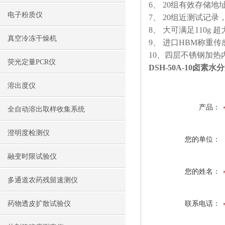
6、 20组有效存储
电子粉质仪
7、 20组近测试记
8、 大可满足110g 
真空冷冻干燥机
9、 进口HBM称重传
10、四层不锈钢加
荧光定量PCR仪
DSH-50A-10卤素
溶出度仪
产品：
全自动溶出取样收集系统
澄明度检测仪
您的单位：
融变时限试验仪
您的姓名：
多通道农药残留速测仪
药物透皮扩散试验仪
联系电话：