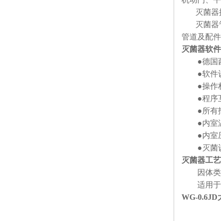
灭菌器控
灭菌器管路
管道及配件
灭菌器软件
●德国西
●软件设
●操作权
●程序互
●所有报
●内室温
●内室压
●灭菌设
灭菌器工艺
因体类灭
适用于器
WG-0.6JD