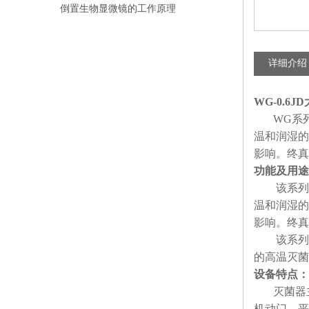
比传统卤素更明显
倒置生物显微镜的工作原理
详细介绍
WG-0.6JD
WG系列
温和润湿的
影响。终真
功能及用途
该系列脉
温和润湿的
影响。终真
该系列脉
的高温灭菌
设备特点：
灭菌器主体
机动门、平