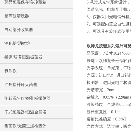
药品恒温保存箱/冷藏箱
5.悬架式光学系统设计
叉避免光、电相互干扰
超声波清洗器
6、仪器采用光电信号检
7、可选配内置全自动
自动部分收集器
8、可选具有旋转式使用
消化炉/消煮炉
欧姆龙按键系列紫外可见
显示屏：7英寸1024*60
摇床/培养恒温振荡器
按键：欧姆龙长寿命轻
光学系统：单光束，CT
氮吹仪
光源：进口氘灯 进口钨
检测器：进口光电二极
红外接种环灭菌器
光谱带宽：2nm
杂散光：0.05%（220nm
旋转混匀仪/微孔板振荡器
波长精度：全波长0.3nm(65
波长重复性：0.1nm
干式恒温器/恒温金属浴
透射比准确度：0.3%T
集菌仪/无菌过滤检查仪
光度方式：透过率，吸