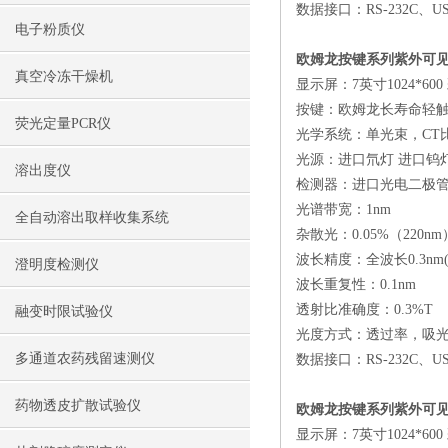
数据接口：RS-232C、USB
电子粉质仪
欧姆龙按键系列紫外可见
真空冷冻干燥机
显示屏：7英寸1024*60
按键：欧姆龙长寿命轻
荧光定量PCR仪
光学系统：单光束，CT
光源：进口氘灯 进口钨
溶出度仪
检测器：进口光电二极
光谱带宽：1nm
全自动溶出取样收集系统
杂散光：0.05%（220nm
波长精度：全波长0.3nm(65
澄明度检测仪
波长重复性：0.1nm
透射比准确度：0.3%T
融变时限试验仪
光度方式：透过率，吸
多通道农药残留速测仪
数据接口：RS-232C、USB
药物透皮扩散试验仪
欧姆龙按键系列紫外可见分
显示屏：7英寸1024*60