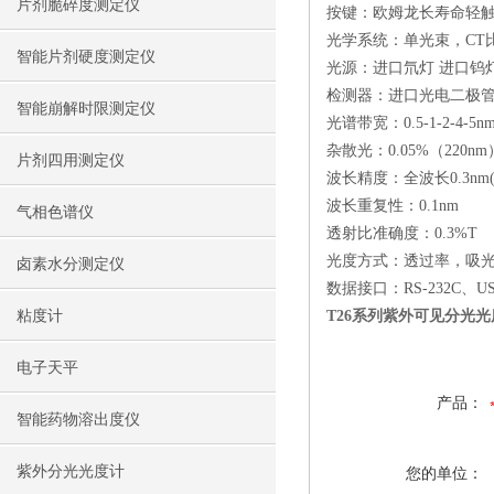
片剂脆碎度测定仪
按键：欧姆龙长寿命轻
光学系统：单光束，CT
智能片剂硬度测定仪
光源：进口氘灯 进口钨
检测器：进口光电二极
智能崩解时限测定仪
光谱带宽：0.5-1-2-4-
杂散光：0.05%（220nm
片剂四用测定仪
波长精度：全波长0.3nm(65
波长重复性：0.1nm
气相色谱仪
透射比准确度：0.3%T
光度方式：透过率，吸
卤素水分测定仪
数据接口：RS-232C、USB
粘度计
T26系列紫外可见分光光
电子天平
产品：
智能药物溶出度仪
紫外分光光度计
您的单位：