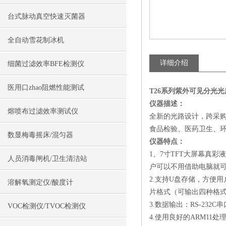
台式脉动真空快速灭菌器
全自动雪花制冰机
详细介绍
细菌过滤效率BFE检测仪
医用口zhao阻燃性能测试
T26系列紫外可见分光光
仪器描述：
熔喷布过滤效率测试仪
全新的光路设计，跨采
食品检验、医药卫生、
数显梅毒摇床/混匀器
仪器特点：
1、7寸TFT大屏幕真
人员消毒闸机/卫生清洁站
户可以不用借助电脑就
2.支持U盘存储，方便
溶解氧测定仪/酸度计
片格式（可输出四种格式：*
3.数据输出：RS-232C
VOC检测仪/TVOC检测仪
4.使用良好的ARM11