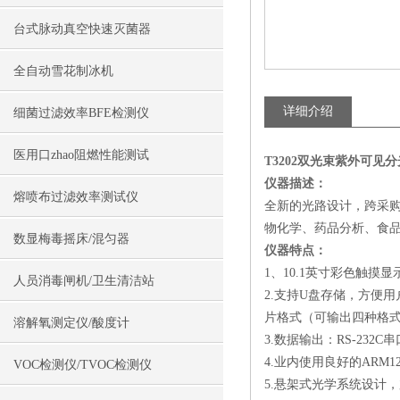
台式脉动真空快速灭菌器
全自动雪花制冰机
详细介绍
细菌过滤效率BFE检测仪
医用口zhao阻燃性能测试
T3202双光束紫外可见
仪器描述：
熔喷布过滤效率测试仪
全新的光路设计，跨采购
物化学、药品分析、食
数显梅毒摇床/混匀器
仪器特点：
1、10.1英寸彩色触
人员消毒闸机/卫生清洁站
2.支持U盘存储，方便
片格式（可输出四种格式：*
溶解氧测定仪/酸度计
3.数据输出：RS-232C
4.业内使用良好的ARM
VOC检测仪/TVOC检测仪
5.悬架式光学系统设计