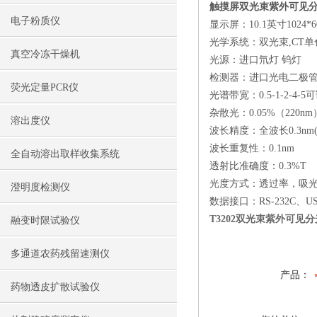
触摸屏双光束紫外可见分光
电子粉质仪
显示屏：10.1英寸1024*
光学系统：双光束,CT单
真空冷冻干燥机
光源：进口氘灯 钨灯
检测器：进口光电二极
荧光定量PCR仪
光谱带宽：0.5-1-2-4-
杂散光：0.05%（220nm
溶出度仪
波长精度：全波长0.3nm(65
波长重复性：0.1nm
全自动溶出取样收集系统
透射比准确度：0.3%T
光度方式：透过率，吸
澄明度检测仪
数据接口：RS-232C、USB
T3202双光束紫外可见
融变时限试验仪
多通道农药残留速测仪
产品：
药物透皮扩散试验仪