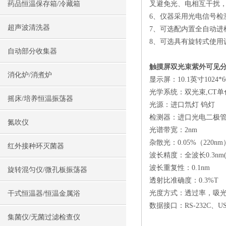
药品恒温保存箱/冷藏箱
叉避免光、电相互干扰
6、仪器采用光电信号检
超声波清洗器
7、可选配内置全自动
8、可选具有旋转式使用
自动部分收集器
触摸屏双光束紫外可见分
消化炉/消煮炉
显示屏：10.1英寸1024*
光学系统：双光束,CT单
摇床/培养恒温振荡器
光源：进口氘灯 钨灯
检测器：进口光电二极
氮吹仪
光谱带宽：2nm
杂散光：0.05%（220nm
红外接种环灭菌器
波长精度：全波长0.3nm(65
波长重复性：0.1nm
旋转混匀仪/微孔板振荡器
透射比准确度：0.3%T
光度方式：透过率，吸
干式恒温器/恒温金属浴
数据接口：RS-232C、USB
集菌仪/无菌过滤检查仪