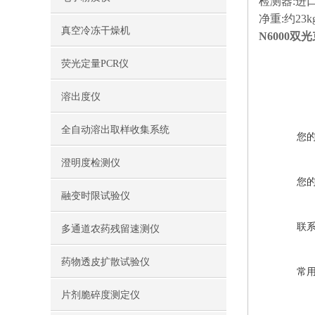
检测器:进
净重:约23k
真空冷冻干燥机
N6000
荧光定量PCR仪
溶出度仪
全自动溶出取样收集系统
您
澄明度检测仪
您
融变时限试验仪
联
多通道农药残留速测仪
药物透皮扩散试验仪
常
片剂脆碎度测定仪