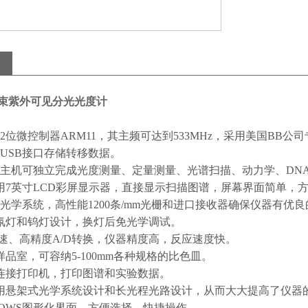
双光束紫外可见分光光度计
32位微控制器ARM11，其主频可达到533MHz，采用美国BB
USB接口存储转移数据。
，主机可独立完成光度测量、定量测量、光谱扫描、动力学、DN
用7英寸LCD彩屏显示器，直接显示扫描图谱，屏幕界面简单，
的光学系统，高性能1200条/mm光栅和进口接收器确保仪器有优
氛灯和钨灯设计，换灯后免光学调试。
位高速、高精度A/D转换，仪器精度高，反应速度快。
样品室，可容纳5-100mm各种规格的比色皿。
连接打印机，打印图谱和实验数据。
用悬架式光学系统设计和长光程光路设计，从而大大提高了仪器
NDOWS图形化界面，方便选择，快捷操作。