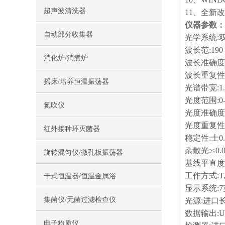
超声波清洗器
11、全新
仪器参数：
自动部分收集器
光学系统:
波长范:190 -
消化炉/消煮炉
波长准确度:±0
波长重复性:≤
摇床/培养恒温振荡器
光谱带宽:1.
光度范围:0-2
氮吹仪
光度准确度;±0
光度重复性:±0
红外接种环灭菌器
稳定性:士0.
杂散光:≤0.
旋转混匀仪/微孔板振荡器
基线平直度:±
工作方式:T, A
干式恒温器/恒温金属浴
显示系统:
集菌仪/无菌过滤检查仪
光源:进口
数据输出:US
电子粉质仪