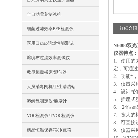
全自动雪花制冰机
详细介绍
细菌过滤效率BFE检测仪
医用口zhao阻燃性能测试
N6000
仪器特点：
熔喷布过滤效率测试仪
1、使用的
定，可通过
数显梅毒摇床/混匀器
2、功能*
3、仪器采
人员消毒闸机/卫生清洁站
4、设计*
5、插座式
溶解氧测定仪/酸度计
6、 24
7、宽大的
VOC检测仪/TVOC检测仪
8、可直接
9、仪器采
药品恒温保存箱/冷藏箱
10、WI