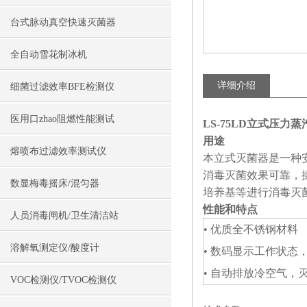
台式脉动真空快速灭菌器
全自动雪花制冰机
详细介绍
细菌过滤效率BFE检测仪
医用口zhao阻燃性能测试
LS-75LD立式压力
用途
熔喷布过滤效率测试仪
本立式灭菌器是一种
消毒灭菌效果可靠，
数显梅毒摇床/混匀器
培养基等进行消毒灭
性能和特点
人员消毒闸机/卫生清洁站
• 优质全不锈钢材料
溶解氧测定仪/酸度计
• 数码显示工作状态
• 自动排放冷空气，
VOC检测仪/TVOC检测仪