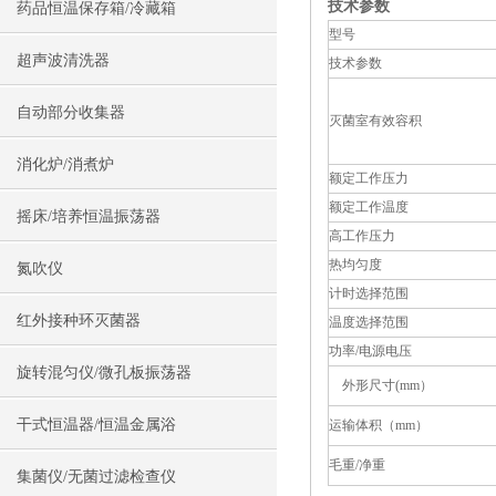
技术参数
药品恒温保存箱/冷藏箱
型号
超声波清洗器
技术参数
自动部分收集器
灭菌室有效容积
消化炉/消煮炉
额定工作压力
额定工作温度
摇床/培养恒温振荡器
高工作压力
热均匀度
氮吹仪
计时选择范围
红外接种环灭菌器
温度选择范围
功率/电源电压
旋转混匀仪/微孔板振荡器
外形尺寸(mm）
干式恒温器/恒温金属浴
运输体积（mm）
毛重/净重
集菌仪/无菌过滤检查仪