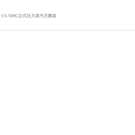
：
LS-50HG立式压力蒸汽灭菌器