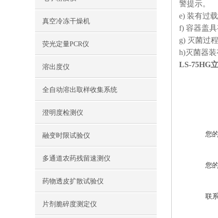
警提示。
e) 装有
真空冷冻干燥机
f) 容器
g) 灭菌
荧光定量PCR仪
h)灭菌器装
LS-75H
溶出度仪
全自动溶出取样收集系统
澄明度检测仪
您
融变时限试验仪
多通道农药残留速测仪
您
药物透皮扩散试验仪
联
片剂脆碎度测定仪