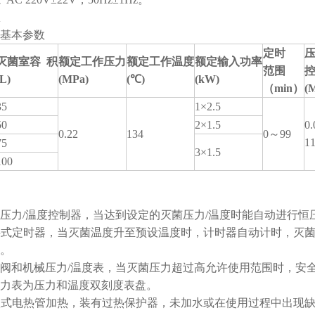
器基本参数
定时
压
灭菌室容
积
额定工作压力
额定工作温度
额定输入功率
范围
(L)
(MPa)
(
℃
)
(
kW
)
（min）
(
35
1×2.5
50
2×1.5
0
0.22
134
0～99
1
75
3×1.5
100
电子压力/温度控制器，当达到设定的灭菌压力/温度时能自动进行恒
数字式定时器，当灭菌温度升至预设温度时，计时器自动计时，灭
。
安全阀和机械压力/温度表，当灭菌压力超过高允许使用范围时，
力表为压力和温度双刻度表盘。
浸入式电热管加热，装有过热保护器，未加水或在使用过程中出现