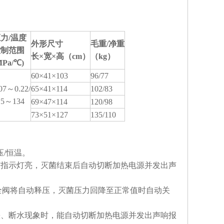
力/温度
外形尺寸
毛重/净重
控制范围
长×宽×高（cm）
（kg）
MPa/
℃
)
60×41×103
96/77
.07～0.22/
65×41×114
102/83
15～134
69×47×114
120/98
73×51×127
135/110
压/恒温。
菌指示灯亮，灭菌结束后自动切断加热电源并发出声
安全阀将自动释压，灭菌压力回降至正常值时自动关
缺、断水现象时，能自动切断加热电源并发出声响报