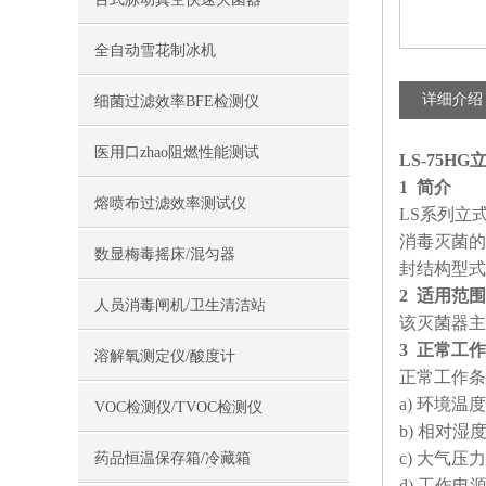
全自动雪花制冰机
详细介绍
细菌过滤效率BFE检测仪
医用口zhao阻燃性能测试
LS-75H
1 简介
熔喷布过滤效率测试仪
LS系列立式
消毒灭菌的
数显梅毒摇床/混匀器
封结构型式
2
适用范围
人员消毒闸机/卫生清洁站
该灭菌器主
3 正常工
溶解氧测定仪/酸度计
正常工作条
a) 环境温度
VOC检测仪/TVOC检测仪
b) 相对湿度
c) 大气压力 
药品恒温保存箱/冷藏箱
d) 工作电源