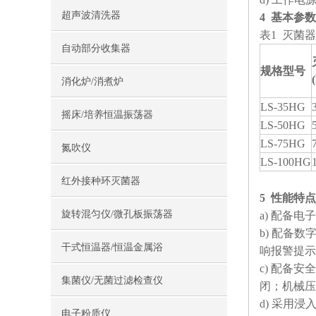
超声波清洗器
4
基本参数
表1 灭菌
自动部分收集器
规格型号
消化炉/消煮炉
LS-35HG
摇床/培养恒温振荡器
LS-50HG
LS-75HG
氮吹仪
LS-100HG
红外接种环灭菌器
5 性能特点
旋转混匀仪/微孔板振荡器
a) 配备
b) 配备
干式恒温器/恒温金属浴
响报警提示
c) 配备
集菌仪/无菌过滤检查仪
闭；机械压
d) 采用
电子粉质仪