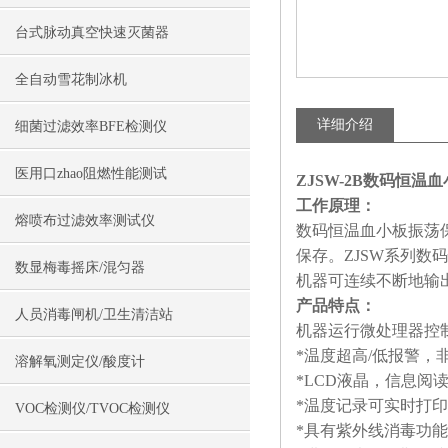
台式脉动真空快速灭菌器
全自动雪花制冰机
详细介绍
细菌过滤效率BFE检测仪
医用口zhao阻燃性能测试
ZJSW-2B数码恒温
工作原理：
熔喷布过滤效率测试仪
数码恒温血小板振荡
保存。ZJSW系列
数显梅毒摇床/混匀器
机器可连续不断地输出
产品特点：
人员消毒闸机/卫生清洁站
机器运行微处理器控
*温度超高/低报警，
溶解氧测定仪/酸度计
*LCD液晶，信息阅
*温度记录可实时打
VOC检测仪/TVOC检测仪
*具有紫外线消毒功