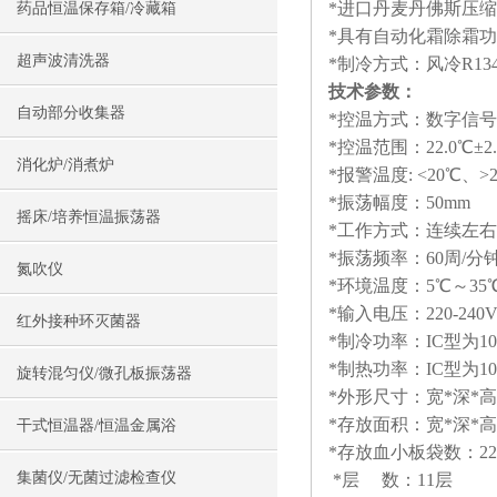
*进口丹麦丹佛斯压缩
药品恒温保存箱/冷藏箱
*具有自动化霜除霜
超声波清洗器
*制冷方式：风冷R1
技术参数：
自动部分收集器
*控温方式：数字信
*控温范围：22.0℃±2
消化炉/消煮炉
*报警温度: <20℃、
*振荡幅度：50mm
摇床/培养恒温振荡器
*工作方式：连续左
*振荡频率：60周/分
氮吹仪
*环境温度：5℃～35
*输入电压：220-240
红外接种环灭菌器
*制冷功率：IC型为10
*制热功率：IC型为10
旋转混匀仪/微孔板振荡器
*外形尺寸：宽*深*高 6
*存放面积：宽*深*高 4
干式恒温器/恒温金属浴
*存放血小板袋数：22-
集菌仪/无菌过滤检查仪
*层 数：11层