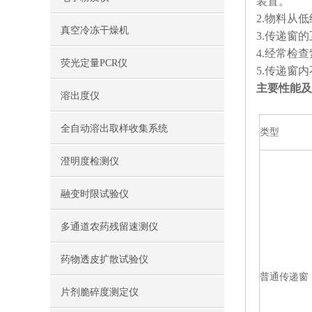
装置。
2.物料从
真空冷冻干燥机
3.传递窗
4.经常检
荧光定量PCR仪
5.传递窗
主要性能及
溶出度仪
全自动溶出取样收集系统
类型
澄明度检测仪
融变时限试验仪
多通道农药残留速测仪
药物透皮扩散试验仪
普通传递窗（
片剂脆碎度测定仪