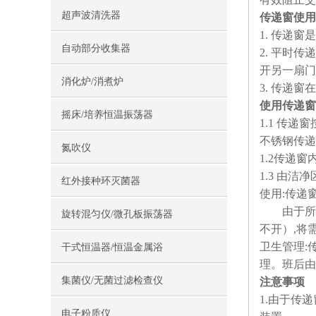
超声波清洗器
传递窗使用
1. 传递
自动部分收集器
2. 平时
开另一扇门
消化炉/消煮炉
3. 传递
使用传递窗
摇床/培养恒温振荡器
1.1 传
不锈钢传递
氮吹仪
1.2传递
1.3 由
红外接种环灭菌器
使用:传递
由于所有传
旋转混匀仪/微孔板振荡器
不开）,将
卫生管理:
干式恒温器/恒温金属浴
理。班后由
集菌仪/无菌过滤检查仪
注意事项
1.由于传
电子粉质仪