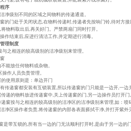
程序
窗是洁净级别不同的区域之间物料的传递通道。
传递窗的门处于关闭状态,在物料传递时,传递者先按响门铃,待对方
,将物料取出后,再关好门。严禁两扇门同时打开。
窗在操作结束后,应进行清洁工作,并定期进行消毒。
管理制度
递窗按与之相连的较高级别的洁净级别来管理。
窗
窗内不能放任何物料或杂物。
洁净区操作人员负责管理。
窗的使用原则是：单边开门
递窗都安装有互锁装置,所以传递窗的门只能是一边开,一边关
需传递的物料放进传递窗中,关上传递窗的门,另一边操作员打开门
传递窗按与之相连的较高级别的洁净区的洁净级别来管理,如：
洁净区操作者负责,将传递窗的内部各表面搽拭干净,并打开紫外灭
递窗是带互锁的,所有当一边的门无法顺利打开时,是由于另一边的