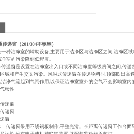
通传递窗（201/304不锈钢）
种洁净室的辅助设备,主要用于洁净区与洁净区之间,洁净区域
洁净室的污染降到低程度。
:传递窗是设置在洁净室出入口或不同洁净度等级房间之间,传递
区域和产生交叉污染。风淋式传递窗在传递物料时,顶部吹出高速,
,洁净气流起到气闸作用,以保证洁净室室外的空气不会影响室内
气密性
锁传递窗
锁传递窗
传递窗
: 传递窗采用不锈钢板制作,平整光滑。长距离传递窗工作台面
叉污染,设有电子或机械联锁装置,并配装紫外线杀菌灯。