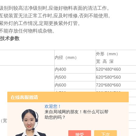
低级别到较高洁净级别时,应做好物料表面的清洁工作。
的互锁装置无法正常工作时,应及时维修,否则不能使用。
查紫外灯的工作情况,定期更换紫外灯管。
内不能存放任何物料或杂物。
技术参数
外形（mm）
内径（mm）
宽 高 深
内400
520*480*460
内500
620*580*560
内600
720*680*660
内700
820*780*760
内800
920*880*860
欢迎您！
内900
1020*980*960
来自局域网的朋友！有什么可以帮
内1000
1120*1080*1060
助您的吗？
宽*高*深）
280*320*340
外400
380*420*440
外500