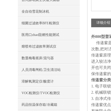
全自动雪花制冰机
详细介绍
细菌过滤效率BFE检测仪
医用口zhao阻燃性能测试
外800型普
传递窗是一
熔喷布过滤效率测试仪
次数,把对
传递窗原理
数显梅毒摇床/混匀器
进入较洁净
开也可关闭
人员消毒闸机/卫生清洁站
保传递窗的
传递窗分类
溶解氧测定仪/酸度计
1. 电子联
2. 机械联
VOC检测仪/TVOC检测仪
3. 自净式
传递窗优点
药品恒温保存箱/冷藏箱
有效阻止交