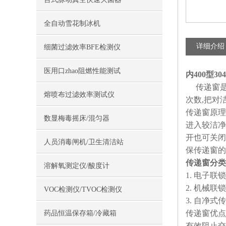
全自动雪花制冰机
详细介绍
细菌过滤效率BFE检测仪
医用口zhao阻燃性能测试
内400型
传递窗是一
熔喷布过滤效率测试仪
次数,把对
传递窗原理
数显梅毒摇床/混匀器
进入较洁净
开也可关闭
人员消毒闸机/卫生清洁站
保传递窗的
传递窗分类
溶解氧测定仪/酸度计
1. 电子联
2. 机械联
VOC检测仪/TVOC检测仪
3. 自净式
传递窗优点
药品恒温保存箱/冷藏箱
有效阻止交