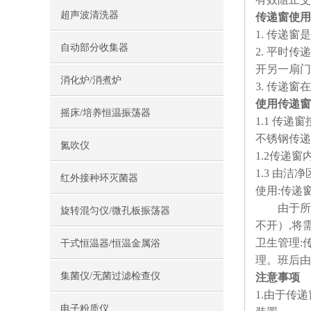
超声波清洗器
传递窗使用
1. 传递
自动部分收集器
2. 平时
开另一扇门
消化炉/消煮炉
3. 传递
使用传递窗
摇床/培养恒温振荡器
1.1 传
不锈钢传递
氮吹仪
1.2传递
1.3 由
红外接种环灭菌器
使用:传递
由于所有传
旋转混匀仪/微孔板振荡器
不开）,将
卫生管理:
干式恒温器/恒温金属浴
理。班后由
集菌仪/无菌过滤检查仪
注意事项
1.由于传
电子粉质仪