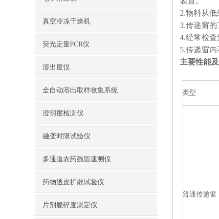
装置。
2.物料从
真空冷冻干燥机
3.传递窗
4.经常检
荧光定量PCR仪
5.传递窗
主要性能及
溶出度仪
全自动溶出取样收集系统
类型
澄明度检测仪
融变时限试验仪
多通道农药残留速测仪
药物透皮扩散试验仪
普通传递窗（
片剂脆碎度测定仪