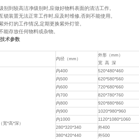
低级别到较高洁净级别时,应做好物料表面的清洁工作。
的互锁装置无法正常工作时,应及时维修,否则不能使用。
查紫外灯的工作情况,定期更换紫外灯管。
内不能存放任何物料或杂物。
技术参数
外形（mm）
内径（mm）
宽 高 深
内400
520*480*460
内500
620*580*560
内600
720*680*660
内700
820*780*760
内800
920*880*860
内900
1020*980*960
内1000
1120*1080*1060
宽*高*深）
280*320*340
外400
380*420*440
外500