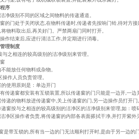
程序
窗是洁净级别不同的区域之间物料的传递通道。
传递窗的门处于关闭状态,在物料传递时,传递者先按响门铃,待对方
,将物料取出后,再关好门。严禁两扇门同时打开。
窗在操作结束后,应进行清洁工作,并定期进行消毒。
管理制度
递窗按与之相连的较高级别的洁净级别来管理。
窗
窗内不能放任何物料或杂物。
洁净区操作人员负责管理。
窗的使用原则是：单边开门
递窗都安装有互锁装置,所以传递窗的门只能是一边开,一边关
需传递的物料放进传递窗中,关上传递窗的门,另一边操作员打开门
传递窗按与之相连的较高级别的洁净区的洁净级别来管理,如：
洁净区操作者负责,将传递窗的内部各表面搽拭干净,并打开紫外灭
递窗是带互锁的,所有当一边的门无法顺利打开时,是由于另一边的