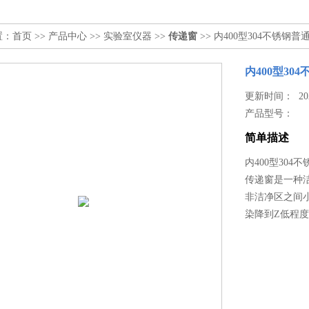
置：
首页
>>
产品中心
>>
实验室仪器
>>
传递窗
>> 内400型304不锈钢
内400型3
更新时间： 2023
产品型号：
简单描述
内400型30
传递窗是一种
非洁净区之间
染降到Z低程