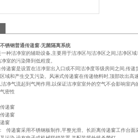
304不锈钢普通传递窗-无菌隔离系统
种洁净室的辅助设备,主要用于洁净区与洁净区之间,洁净区域
洁净室的污染降到低程度。
:传递窗是设置在洁净室出入口或不同洁净度等级房间之间,传递
区域和产生交叉污染。风淋式传递窗在传递物料时,顶部吹出高速,
,洁净气流起到气闸作用,以保证洁净室室外的空气不会影响室内
气密性
锁传递窗
锁传递窗
传递窗
: 传递窗采用不锈钢板制作,平整光滑。长距离传递窗工作台面
叉污染,设有电子或机械联锁装置,并配装紫外线杀菌灯。