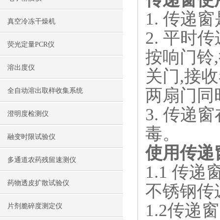
1. 传
真空冷冻干燥机
2. 平
荧光定量PCR仪
按响门铃
溶出度仪
关门,接
两扇门同
全自动溶出取样收集系统
3. 传
澄明度检测仪
毒。
融变时限试验仪
使用传递
多通道农药残留速测仪
1.1 
药物透皮扩散试验仪
不锈钢传
1.2传
片剂脆碎度测定仪