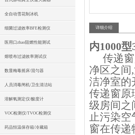
全自动雪花制冰机
详细介绍
细菌过滤效率BFE检测仪
医用口zhao阻燃性能测试
内1000
传递窗是
熔喷布过滤效率测试仪
净区之间
数显梅毒摇床/混匀器
洁净室的
人员消毒闸机/卫生清洁站
传递窗原
溶解氧测定仪/酸度计
级房间之
VOC检测仪/TVOC检测仪
止污染空
窗在传递
药品恒温保存箱/冷藏箱