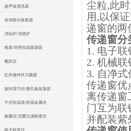
尘粒,此
超声波清洗器
用,以保
自动部分收集器
递窗的两
消化炉/消煮炉
传递窗分
1. 电子
摇床/培养恒温振荡器
2. 机械
氮吹仪
3. 自净
红外接种环灭菌器
传递窗优
旋转混匀仪/微孔板振荡器
离传递窗
干式恒温器/恒温金属浴
门互为联
并配装紫
集菌仪/无菌过滤检查仪
传递窗使
电子粉质仪