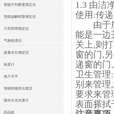
1.3 由
智能片剂硬度测定仪
使用:传
智能崩解时限测定仪
由于所有
片剂四用测定仪
能是一边
气相色谱仪
关上,则
窗的门,
卤素水分测定仪
递窗的门
粘度计
卫生管理
电子天平
别来管理
智能药物溶出度仪
要求来管
紫外分光光度计
表面搽拭
药品柜