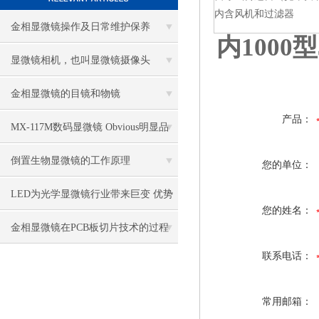
内含风机和过滤器
金相显微镜操作及日常维护保养
内1000
显微镜相机，也叫显微镜摄像头
金相显微镜的目镜和物镜
产品：
MX-117M数码显微镜 Obvious明显品
牌值得推荐
倒置生物显微镜的工作原理
您的单位：
LED为光学显微镜行业带来巨变 优势
您的姓名：
比传统卤素更明显
金相显微镜在PCB板切片技术的过程
联系电话：
控制中的作用
常用邮箱：