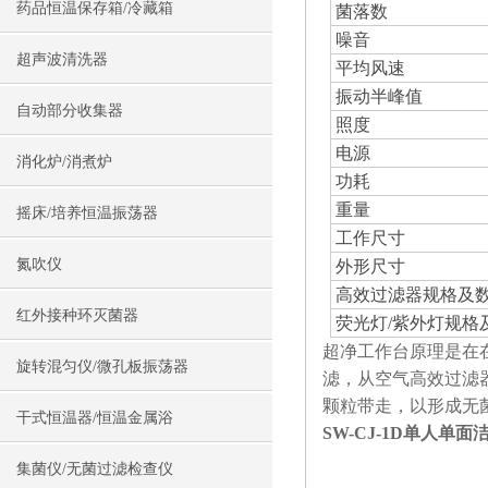
药品恒温保存箱/冷藏箱
菌落数
噪音
超声波清洗器
平均风速
振动半峰值
自动部分收集器
照度
电源
消化炉/消煮炉
功耗
重量
摇床/培养恒温振荡器
工作尺寸
氮吹仪
外形尺寸
高效过滤器规格及
红外接种环灭菌器
荧光灯/紫外灯规格
超净工作台原理是在
旋转混匀仪/微孔板振荡器
滤，从空气高效过滤
颗粒带走，以形成无
干式恒温器/恒温金属浴
SW-CJ-1D单人单
集菌仪/无菌过滤检查仪