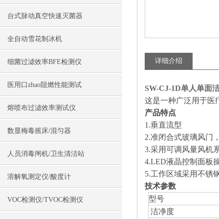
台式脉动真空快速灭菌器
全自动雪花制冰机
详细介绍
细菌过滤效率BFE检测仪
医用口zhao阻燃性能测试
SW-CJ-1D单人单
这是一种广泛用于医
熔喷布过滤效率测试仪
产品特点
1.垂直流型
数显梅毒摇床/混匀器
2.准闭合式玻璃风
3.采用可调风量风机
人员消毒闸机/卫生清洁站
4.LED液晶控制面板
5.工作区域采用不锈
溶解氧测定仪/酸度计
技术参数
型号
VOC检测仪/TVOC检测仪
洁净度