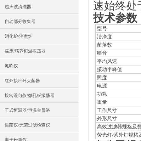
速始终处
超声波清洗器
技术参数
自动部分收集器
型号
消化炉/消煮炉
洁净度
菌落数
摇床/培养恒温振荡器
噪音
平均风速
氮吹仪
振动半峰值
照度
红外接种环灭菌器
电源
功耗
旋转混匀仪/微孔板振荡器
重量
工作尺寸
干式恒温器/恒温金属浴
外形尺寸
集菌仪/无菌过滤检查仪
高效过滤器规格及
荧光灯/紫外灯规格
电子粉质仪