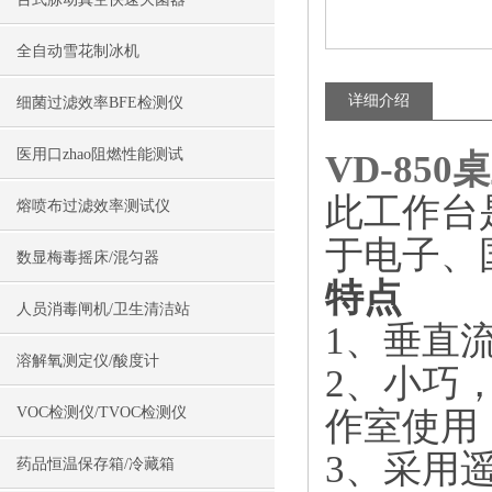
全自动雪花制冰机
详细介绍
细菌过滤效率BFE检测仪
医用口zhao阻燃性能测试
VD-85
此工作台
熔喷布过滤效率测试仪
于电子、
数显梅毒摇床/混匀器
特点
人员消毒闸机/卫生清洁站
1、垂直
溶解氧测定仪/酸度计
2、小巧
VOC检测仪/TVOC检测仪
作室使用
3、采用
药品恒温保存箱/冷藏箱