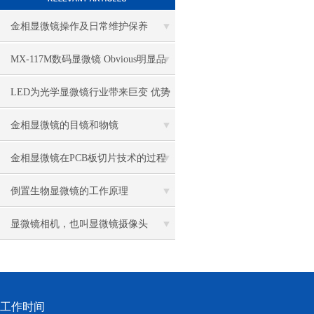
金相显微镜操作及日常维护保养
MX-117M数码显微镜 Obvious明显品
牌值得推荐
LED为光学显微镜行业带来巨变 优势
比传统卤素更明显
金相显微镜的目镜和物镜
金相显微镜在PCB板切片技术的过程
控制中的作用
倒置生物显微镜的工作原理
显微镜相机，也叫显微镜摄像头
工作时间