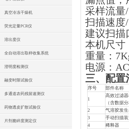
采样流量/Sa
真空冷冻干燥机
扫描速度/Sp
荧光定量PCR仪
建议扫描口
溶出度仪
本机尺寸：长
重量：7K
全自动溶出取样收集系统
电源：AC2
澄明度检测仪
三
、
配置
融变时限试验仪
序号
部件名称
多通道农药残留速测仪
高效过滤器
1
（含数据分
药物透皮扩散试验仪
2
气溶胶发生
3
手动扫描装
片剂脆碎度测定仪
4
稀释器