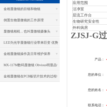
应用范围
洁净室
金相显微镜的目镜和物镜
层流工作台
倒置生物显微镜的工作原理
生物研究安全性
外科病房
显微镜相机，也叫显微镜摄像头
ZJSJ-
LED为光学显微镜行业带来巨变 优势
比传统卤素更明显
金相显微镜操作及日常维护保养
产品：
MX-117M数码显微镜 Obvious明显品
您的单位：
牌值得推荐
金相显微镜在PCB板切片技术的过程
控制中的作用
您的姓名：
联系电话：