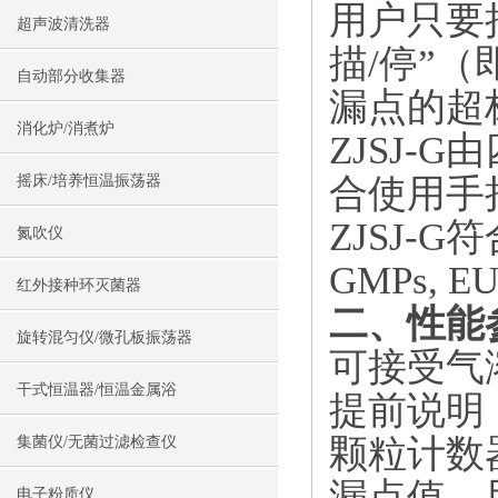
用户只要把
超声波清洗器
描/停”
自动部分收集器
漏点的超
消化炉/消煮炉
ZJSJ
合使用手
摇床/培养恒温振荡器
ZJSJ-G符合
氮吹仪
GMPs, 
红外接种环灭菌器
二
、
性能
旋转混匀仪/微孔板振荡器
可接受气溶胶
干式恒温器/恒温金属浴
提前说明
颗粒计数器计数
集菌仪/无菌过滤检查仪
漏点值，用
电子粉质仪