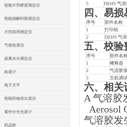
5
DEHS 气
智能片剂硬度测定仪
四
、
易损
智能崩解时限测定仪
序号
部件名称
1
打印纸
片剂四用测定仪
2
DEHS 气
五
、
校验
气相色谱仪
序号
部件名
卤素水分测定仪
1
稀释器
2
气溶胶
粘度计
3
主机调
六、相关
电子天平
A 气溶胶
智能药物溶出度仪
Aerosol 
紫外分光光度计
气溶胶发生
药品柜