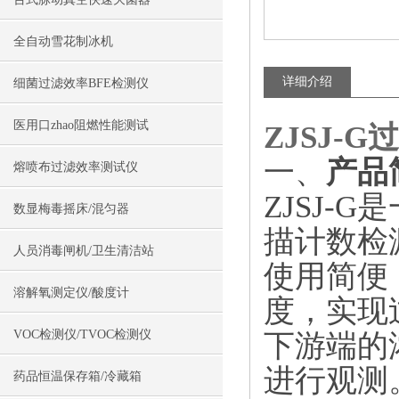
全自动雪花制冰机
详细介绍
细菌过滤效率BFE检测仪
医用口zhao阻燃性能测试
ZJSJ-
一、
产品
熔喷布过滤效率测试仪
ZJSJ-G
数显梅毒摇床/混匀器
描计数检
人员消毒闸机/卫生清洁站
使用简便
溶解氧测定仪/酸度计
度，实现
VOC检测仪/TVOC检测仪
下游端的浓度
进行观测
药品恒温保存箱/冷藏箱