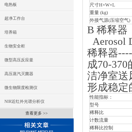
电热板
尺寸H×W×L
重量 (kg)
超净工作台
外接气源(压缩空气)
B 稀释器
培养箱
Aerosol D
生物安全柜
稀释器--
微型高压反应釜
成70-
洁净室送
高压蒸汽灭菌器
形成稳定
微生物限度检测仪
性能指标：
NIR近红外光谱分析仪
型号
稀释比
查看更多 >>
计数流量
稀释比控制