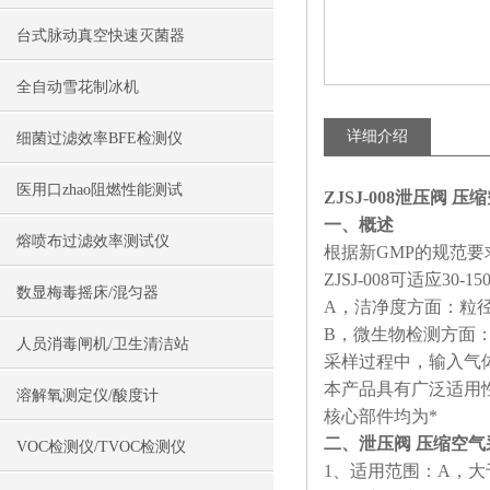
台式脉动真空快速灭菌器
全自动雪花制冰机
详细介绍
细菌过滤效率BFE检测仪
医用口zhao阻燃性能测试
ZJSJ-008泄压阀 
一、
概述
熔喷布过滤效率测试仪
根据新GMP的规范
ZJSJ-008可适应30-1
数显梅毒摇床/混匀器
A，洁净度方面：粒径范围：≥
B，微生物检测方面：50L
人员消毒闸机/卫生清洁站
采样过程中，输入气体
本产品具有广泛适用
溶解氧测定仪/酸度计
核心部件均为*
二、泄压阀
压缩空气采
VOC检测仪/TVOC检测仪
1、适用范围：A，大于等于0