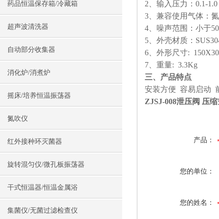
2、输入压力：0.1-1.0 M
药品恒温保存箱/冷藏箱
3、兼容使用气体：氮
超声波清洗器
4、噪声范围：小于50 
5、外壳材质：SUS30
自动部分收集器
6、外形尺寸: 150X30
7、重量: 3.3Kg
消化炉/消煮炉
三、产品特点
安装方便 容易启动 
摇床/培养恒温振荡器
ZJSJ-008泄压阀 
氮吹仪
产品：
红外接种环灭菌器
旋转混匀仪/微孔板振荡器
您的单位：
干式恒温器/恒温金属浴
您的姓名：
集菌仪/无菌过滤检查仪