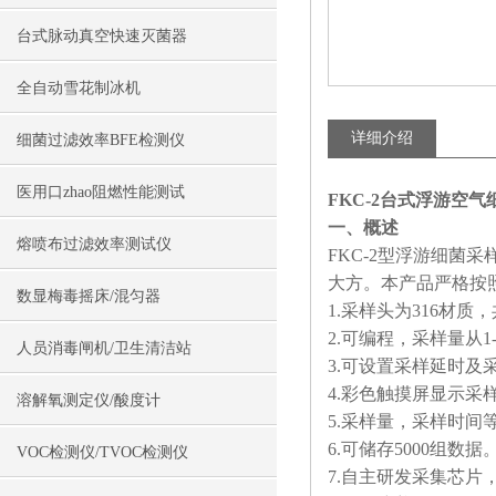
台式脉动真空快速灭菌器
全自动雪花制冰机
详细介绍
细菌过滤效率BFE检测仪
医用口zhao阻燃性能测试
FKC-2台式浮游空
一、概述
熔喷布过滤效率测试仪
FKC-2型浮游细菌
大方。本产品严格按
数显梅毒摇床/混匀器
1.采样头为316材
2.可编程，采样量从1-
人员消毒闸机/卫生清洁站
3.可设置采样延时及
4.彩色触摸屏显示
溶解氧测定仪/酸度计
5.采样量，采样时间
6.
可储存5000组数
VOC检测仪/TVOC检测仪
7.
自主研发采集芯片