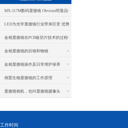
MX-117M数码显微镜 Obvious明显品
牌值得推荐
LED为光学显微镜行业带来巨变 优势
比传统卤素更明显
金相显微镜在PCB板切片技术的过程
控制中的作用
金相显微镜的目镜和物镜
金相显微镜操作及日常维护保养
倒置生物显微镜的工作原理
显微镜相机，也叫显微镜摄像头
工作时间