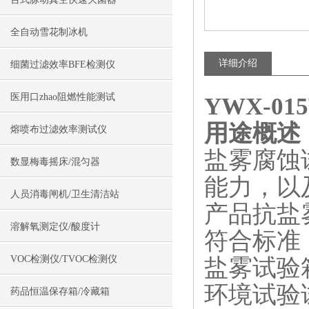
全自动雪花制冰机
详细介绍
细菌过滤效率BFE检测仪
医用口zhao阻燃性能测试
YWX-0
用途概述
熔喷布过滤效率测试仪
盐雾腐蚀
数显梅毒摇床/混匀器
能力，以
人员消毒闸机/卫生清洁站
产品抗盐
溶解氧测定仪/酸度计
符合标准
VOC检测仪/TVOC检测仪
盐雾试验箱
环境试验试
药品恒温保存箱/冷藏箱