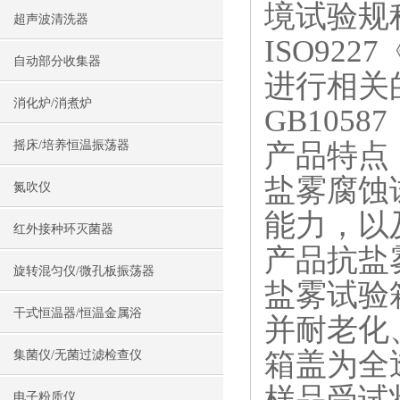
境试验规
超声波清洗器
ISO9
自动部分收集器
进行相关
消化炉/消煮炉
GB10
产品特点
摇床/培养恒温振荡器
盐雾腐蚀
氮吹仪
能力，以
红外接种环灭菌器
产品抗盐
旋转混匀仪/微孔板振荡器
盐雾试验
干式恒温器/恒温金属浴
并耐老化
箱盖为全
集菌仪/无菌过滤检查仪
样品受试
电子粉质仪