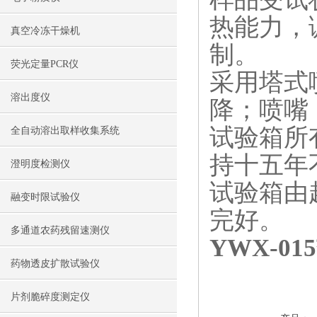
热能力，
真空冷冻干燥机
制。
荧光定量PCR仪
采用塔式
溶出度仪
降；喷嘴
试验箱所
全自动溶出取样收集系统
持十五年
澄明度检测仪
试验箱由
融变时限试验仪
完好。
多通道农药残留速测仪
YWX-0
药物透皮扩散试验仪
片剂脆碎度测定仪