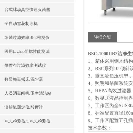
台式脉动真空快速灭菌器
全自动雪花制冰机
详细介绍
细菌过滤效率BFE检测仪
医用口zhao阻燃性能测试
BSC-1000IIB2洁
1、箱体采用钢木结
熔喷布过滤效率测试仪
2、BSC系列10°倾
3、垂直流负压机型，
数显梅毒摇床/混匀器
4、照明和杀菌系统
5、HEPA高效过滤器
人员消毒闸机/卫生清洁站
6、数显式液晶控制
7、工作区为全SUS
溶解氧测定仪/酸度计
8、标准配置直径16
9、工作区配置五孔插
VOC检测仪/TVOC检测仪
技术参数：