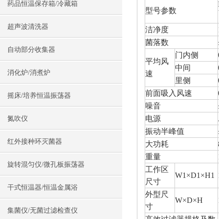
药品恒温保存箱/冷藏箱
型号参数
超声波清洗器
洁净度
菌落数
自动部分收集器
门内侧
平均风
中间
消化炉/消煮炉
速
里侧
前面吸入风速
摇床/培养恒温振荡器
噪音
电源
氮吹仪
振动半峰值
红外接种环灭菌器
大功耗
重量
旋转混匀仪/微孔板振荡器
工作区
W1×D1×H1
尺寸
干式恒温器/恒温金属浴
外型尺
W×D×H
寸
集菌仪/无菌过滤检查仪