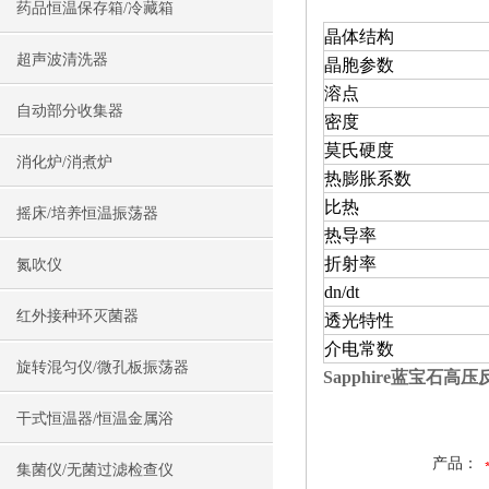
药品恒温保存箱/冷藏箱
晶体结构
超声波清洗器
晶胞参数
溶点
自动部分收集器
密度
莫氏硬度
消化炉/消煮炉
热膨胀系数
比热
摇床/培养恒温振荡器
热导率
折射率
氮吹仪
dn/dt
红外接种环灭菌器
透光特性
介电常数
旋转混匀仪/微孔板振荡器
Sapphire蓝宝石高
干式恒温器/恒温金属浴
产品：
集菌仪/无菌过滤检查仪