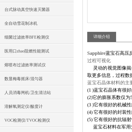
台式脉动真空快速灭菌器
全自动雪花制冰机
详细介绍
细菌过滤效率BFE检测仪
医用口zhao阻燃性能测试
Sapphire蓝宝石高
过程可视化
熔喷布过滤效率测试仪
灵动的视觉图像揭去
取更多信息，过程数
数显梅毒摇床/混匀器
蓝宝石晶体材料的主
(1 )蓝宝石晶体有
人员消毒闸机/卫生清洁站
(2)它的膨胀系数仅为
(3 )它有很好的机
溶解氧测定仪/酸度计
(4) 它有很好的封
(5) 它有很好的抗
VOC检测仪/TVOC检测仪
蓝宝石材料在军用光