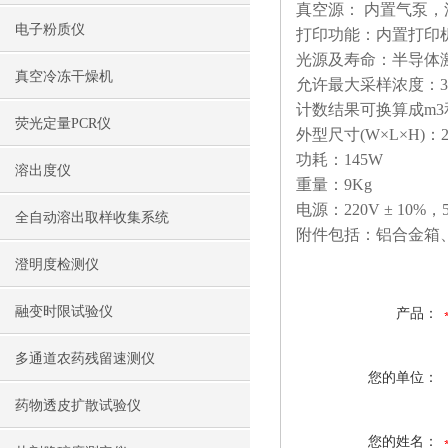
真空源： 内置气泵，
电子粉质仪
打印功能：内置打印
光源及寿命：半导体激光
真空冷冻干燥机
允许最大采样浓度：3
计数结果可换算成m3
荧光定量PCR仪
外型尺寸(W×L×H)：220
功耗：145W
溶出度仪
重量：9Kg
电源：220V ± 10%，
全自动溶出取样收集系统
附件包括：铝合金箱
澄明度检测仪
融变时限试验仪
产品：
多通道农药残留速测仪
您的单位：
药物透皮扩散试验仪
您的姓名：