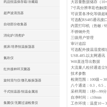
大容量数据储存（10×
药品恒温保存箱/冷藏箱
7寸高分辨率彩色触
超声波清洗器
可设置各净化等级超
可选配RS485通讯接
自动部分收集器
内置打印机（热敏 / 
不锈钢外壳
消化炉/消煮炉
三级用户管理
审计追踪
摇床/培养恒温振荡器
可选配外接温湿度模
USB.485.以太网通讯
氮吹仪
Wifi直连导出数据
大
流量八粒径通道尘
红外接种环灭菌器
技术参数
检测范围：100级～3
旋转混匀仪/微孔板振荡器
八个通道：0.3，0.5，0.
采样周期：1秒---99分
干式恒温器/恒温金属浴
自净时间：≤10min
集菌仪/无菌过滤检查仪
工作环境：温度10～3