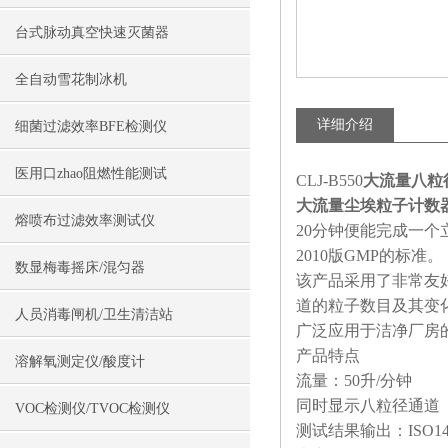
台式脉动真空快速灭菌器
全自动雪花制冰机
详细介绍
细菌过滤效率BFE检测仪
医用口zhao阻燃性能测试
CLJ-B550
大流量八粒
大流量尘埃粒子计数
熔喷布过滤效率测试仪
20分钟便能完成一个
2010版GMP的标准。
数显梅毒摇床/混匀器
该产品采用了非常友
道的粒子数目及其变化
人员消毒闸机/卫生清洁站
广泛应用于洁净厂房
产品特点
溶解氧测定仪/酸度计
流量：50升/分钟
同时显示八粒径通道
VOC检测仪/TVOC检测仪
测试结果输出：ISO146