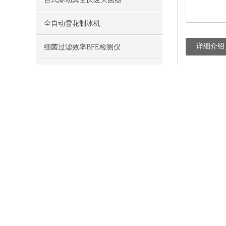
全自动雪花制冰机
详细介绍
细菌过滤效率BFE检测仪
医用口zhao阻燃性能测试
CLJ-B330
大流量尘埃
熔喷布过滤效率测试仪
36分钟便
2010版G
数显梅毒摇床/混匀器
该产品采用
同时这款仪
人员消毒闸机/卫生清洁站
典型应用于
大流量尘埃
溶解氧测定仪/酸度计
技术特点
流量：28.
VOC检测仪/TVOC检测仪
同时显示八
测试结果输出
药品恒温保存箱/冷藏箱
大容量数据