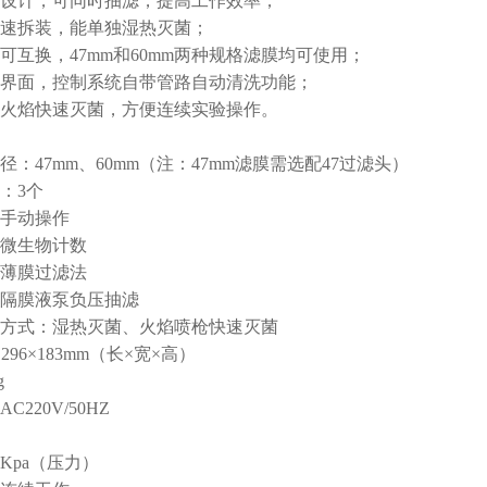
设计，可同时抽滤，提高工作效率；
速拆装，能单独湿热灭菌；
可互换，47mm和60mm两种规格滤膜均可使用；
界面，控制系统自带管路自动清洗功能；
火焰快速灭菌，方便连续实验操作。
径：47mm、60mm（注：47mm滤膜需选配47过滤头）
：3个
手动操作
微生物计数
薄膜过滤法
隔膜液泵负压抽滤
方式：湿热灭菌、火焰喷枪快速灭菌
296×183mm（长×宽×高）
g
220V/50HZ
Kpa（压力）