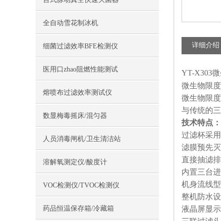
全自动雪花制冰机
详细介绍
细菌过滤效率BFE检测仪
医用口zhao阻燃性能测试
YT-X30
微生物限度
熔喷布过滤效率测试仪
微生物限度检
与传统的三
数显梅毒摇床/混匀器
技术特点：
过滤杯采用
人员消毒闸机/卫生清洁站
滤膜预先灭
直接抽滤排
溶解氧测定仪/酸度计
内置三台进
机身流线型
VOC检测仪/TVOC检测仪
整机防水设
药品恒温保存箱/冷藏箱
液晶屏显示