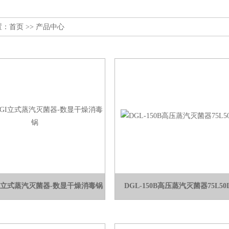
置：
首页
>> 产品中心
5GI立式蒸汽灭菌器-数显干燥消毒锅
DGL-150B高压蒸汽灭菌器75L50L