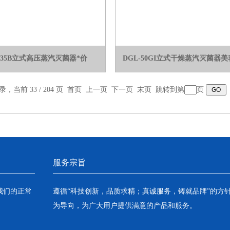
-35B立式高压蒸汽灭菌器*价
DGL-50GI立式干燥蒸汽灭菌器
录，当前 33 / 204 页
首页
上一页
下一页
末页
跳转到第
页
服务宗旨
我们的正常
遵循“科技创新，品质求精；真诚服务，铸就品牌”的方
为导向，为广大用户提供满意的产品和服务。