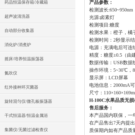
产品参数：
药品恒温保存箱/冷藏箱
检测波长:650~950nm
超声波清洗器
光源:卤素灯
检测项目:糖度
自动部分收集器
检测水果：橙子，橘
检测时间：2秒显示
消化炉/消煮炉
电源：充满电后可连续测
精度：糖度±0.5（
摇床/培养恒温振荡器
数据传输：USB数据
操作环境：5~30℃，
氮吹仪
显示屏：LCD屏幕
电池信息：2000mA
红外接种环灭菌器
尺寸：110×160×169
H-100C水果品质无
旋转混匀仪/微孔板振荡器
售后服务：
本产品国内联保，一
干式恒温器/恒温金属浴
在产品售出7天内提
集菌仪/无菌过滤检查仪
质保期内如有产品质