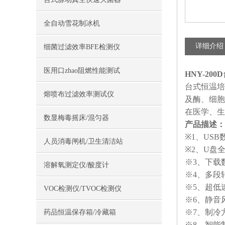
全自动雪花制冰机
详细介绍
细菌过滤效率BFE检测仪
医用口zhao阻燃性能测试
HNY-20
台式恒温培
熔喷布过滤效率测试仪
及酶、细胞
在医学、生
数显梅毒摇床/混匀器
产品描述：
※1、US
人员消毒闸机/卫生清洁站
※2、U盘
※3、下载
溶解氧测定仪/酸度计
※4、多段
※5、超低
VOC检测仪/TVOC检测仪
※6、静音
※7、制冷
药品恒温保存箱/冷藏箱
※8、智能