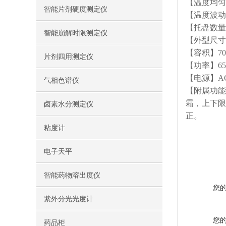
【温度均匀
智能片剂硬度测定仪
【温度波动度
【托盘数量
智能崩解时限测定仪
【外型尺寸】7
【容积】70
片剂四用测定仪
【功率】65
【电源】AC2
气相色谱仪
【附属功能
霜，上下限
卤素水分测定仪
正。
粘度计
电子天平
智能药物溶出度仪
您
紫外分光光度计
您
药品柜