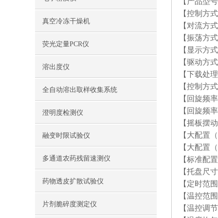
【产品型号】
【控制方式】
真空冷冻干燥机
【对流方式
【振荡方式
荧光定量PCR仪
【显示方式
【驱动方式
溶出度仪
【下载处理
【控制方式
全自动溶出取样收集系统
【回旋频率范
【回旋频率精
澄明度检测仪
【摇板摆动幅
【大配置（烧瓶
融变时限试验仪
【大配置（粘板）
多通道农药残留速测仪
【标准配置】50
【托盘尺寸】
药物透皮扩散试验仪
【定时范围】
【温控范围】
片剂脆碎度测定仪
【温控调节精