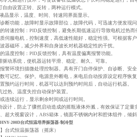
可自由设置正转、反转，两种运行模式。
CD液晶显示，温度、时间、转速同界面显示。
自诊断功能，故障时显示故障部位，故障代码，可迅速方便发现
度的转速控制：PID反馈控制，避免长期低速运行导致电机过热
高质伺服电机，控制速度，高低速性能好，稳定性强。可根据客户需求定
滤波器磁环，减少外界和自身波长对机器稳定性的干扰。
度的温度控制：PID反馈控制，具有温度偏离报警功能。
单维驱动系统，使机器运转平滑、稳定、耐久、可靠。
化报警环境扫描微处理控制器。具有开门自停保护、自诊断、安
参数可记忆、保护。电源意外断电，来电后自动按原设定程序恢
设置预约运行时间，机器可以达到预约时间后，自动运行机器。
电机过热、温度失控自动保护装置。
时或连续运行，显示剩余时间或运行时间。
启动设计，防止了骤然启动造成的摇瓶液体外溅，有效保证了定量
型、超大视窗设计，ABS箱体，镜面不锈钢内衬和腔体组件，倾
HNY-200D台式恒温培养振荡器-制冷型
】台式恒温振荡器（摇床）