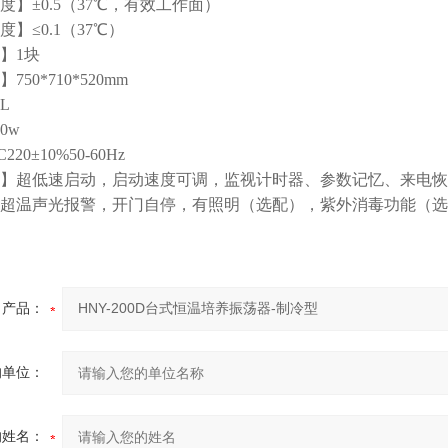
度】±0.5（37℃，有效工作面）
】≤0.1（37℃）
】1块
50*710*520mm
L
0w
20±10%50-60Hz
】超低速启动，启动速度可调，监视计时器、参数记忆、来电恢
超温声光报警，开门自停，有照明（选配），紫外消毒功能（选
产品：
的单位：
的姓名：