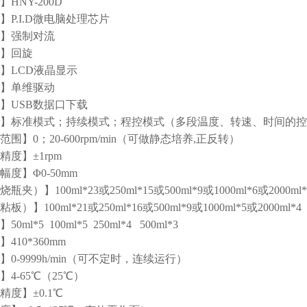
HNY-200D
P.I.D微电脑处理芯片
】强制对流
】回旋
】LCD液晶显示
】单维驱动
】USB数据口下载
】标准模式；持续模式；程控模式（多段温度、转速、时间的控
围】0；20-600rpm/min（可做静态培养,正反转）
度】±1rpm
度】Φ0-50mm
夹）】100ml*23或250ml*15或500ml*9或1000ml*6或2000ml*
】100ml*21或250ml*16或500ml*9或1000ml*5或2000ml*4
ml*5 100ml*5 250ml*4 500ml*3
410*360mm
0-9999h/min（可不定时，连续运行）
4-65℃（25℃）
度】±0.1℃