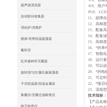
超声波清洗器
※9、用户
※10、L
自动部分收集器
11、故障
12、高精
消化炉/消煮炉
13、配备
14、配备
摇床/培养恒温振荡器
15、高精
16、*的
氮吹仪
17、智能
18、运行
红外接种环灭菌器
19、可以
20、*的
旋转混匀仪/微孔板振荡器
21、可定
22、*慢
干式恒温器/恒温金属浴
23、流线
集菌仪/无菌过滤检查仪
技术指标：
【产品名称
电子粉质仪