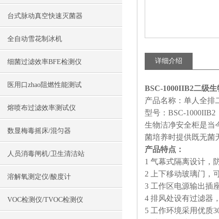
台式脉动真空快速灭菌器
全自动雪花制冰机
详细介绍
细菌过滤效率BFE检测仪
医用口zhao阻燃性能测试
BSC-1000IIB2
产品名称：单人全排
熔喷布过滤效率测试仪
型号：BSC-1000IIB2
生物洁净安全柜是当
数显梅毒摇床/混匀器
菌培养时提供既无菌
产品特点：
人员消毒闸机/卫生清洁站
1 气幕式隔离设计
2 上下移动玻璃门
溶解氧测定仪/酸度计
3 工作区电源输出
4 排风处设有过滤器
VOC检测仪/TVOC检测仪
5 工作环境采用优质