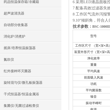
6 采用LED液晶面板
药品恒温保存箱/冷藏箱
7 配备高效过滤器失
超声波清洗器
8 工作区气流外泻报
9.10°倾斜角，符合
自动部分收集器
技术参数：
BSC-10
型号
消化炉/消煮炉
工作区尺寸 （宽×深×高
摇床/培养恒温振荡器
装置外形尺寸（宽×深×
净化效率
氮吹仪
重量
红外接种环灭菌器
平均风速
前面吸入风速
旋转混匀仪/微孔板振荡器
功耗
平均菌落数
干式恒温器/恒温金属浴
噪音
振动半峰时
集菌仪/无菌过滤检查仪
电源