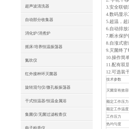
超声波清洗器
3.安全联
4.数码显
自动部分收集器
5.超温，
6.自动排
消化炉/消煮炉
7.断水保
8.自涨式密
摇床/培养恒温振荡器
9.灭菌终
10.操作简
氮吹仪
11.配有
12.可选装
红外接种环灭菌器
技术参数
旋转混匀仪/微孔板振荡器
灭菌室有效容
干式恒温器/恒温金属浴
额定工作压力
额定工作温度
集菌仪/无菌过滤检查仪
工作压力
热均匀度
电子粉质仪