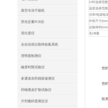
计时选择范围
温度选择范围
真空冷冻干燥机
功率/电源电
外形尺寸(mm
荧光定量PCR仪
运输体积(mm
溶出度仪
毛/净重
全自动溶出取样收集系统
澄明度检测仪
融变时限试验仪
您
多通道农药残留速测仪
您
药物透皮扩散试验仪
联
片剂脆碎度测定仪