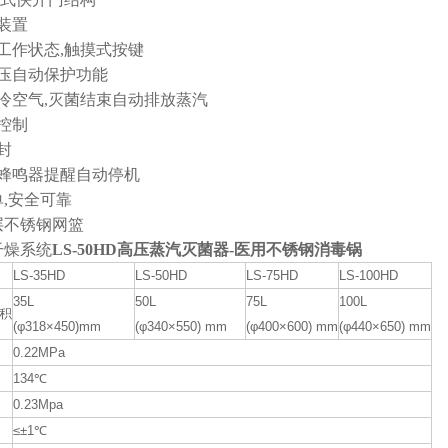
锁装置
示工作状态,触摸式按键
超压自动保护功能
放冷空气,灭菌结束自动排放蒸汽
护控制
封
了蜂鸣器提醒自动停机
单,安全可靠
双层不锈钢网篮
干燥系统
LS-50HD高压蒸汽灭菌器-医用不锈钢消毒锅
LS-35HD
LS-50HD
LS-75HD
LS-100HD
35L
50L
75L
100L
积
(φ318×450)mm
(φ340×550) mm
(φ400×600) mm
(φ440×650) mm
0.22MPa
134℃
0.23Mpa
≤±1℃