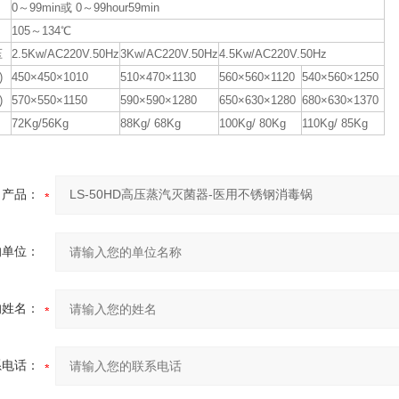
0～99min或 0～99hour59min
105～134℃
压
2.5Kw/AC220V.50Hz
3Kw/AC220V.50Hz
4.5Kw/AC220V.50Hz
)
450×450×1010
510×470×1130
560×560×1120
540×560×1250
)
570×550×1150
590×590×1280
650×630×1280
680×630×1370
72Kg/56Kg
88Kg/ 68Kg
100Kg/ 80Kg
110Kg/ 85Kg
产品：
的单位：
的姓名：
系电话：