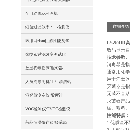
全自动雪花制冰机
详细介绍
细菌过滤效率BFE检测仪
医用口zhao阻燃性能测试
LS-50
数码显示自
熔喷布过滤效率测试仪
技术参数:
消毒器是指
数显梅毒摇床/混匀器
通常用化学
用于消毒器
人员消毒闸机/卫生清洁站
灭菌器是指
无菌不含活
溶解氧测定仪/酸度计
灭菌器产品
械、敷料、
VOC检测仪/TVOC检测仪
性能特点：
1.优质全
药品恒温保存箱/冷藏箱
2. 手轮