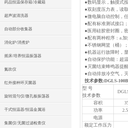
●数码显示，触摸式
药品恒温保存箱/冷藏箱
●双刻度压力表，读
超声波清洗器
●微电脑自动控制，
●配有标准测试接口
自动部分收集器
●医用硅胶密封圈，
●配有两种程序：a.加
消化炉/消煮炉
●不锈钢网篮（桶）
●机器运行故障时，
摇床/培养恒温振荡器
●自动保护功能：超
●灭菌结束蜂鸣器提
氮吹仪
●自动排放冷空气，
技术参数:
DGLS-1
红外接种环灭菌器
型 号
DGL
技术参数
旋转混匀仪/微孔板振荡器
容积
3
干式恒温器/恒温金属浴
功率
2.
电源
集菌仪/无菌过滤检查仪
额定工作压力