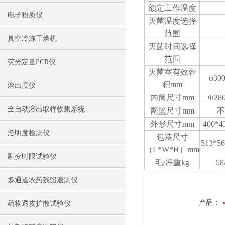
额定工作温度
电子粉质仪
灭菌温度选择
范围
真空冷冻干燥机
灭菌时间选择
范围
荧光定量PCR仪
灭菌室有效容
φ30
积mm
溶出度仪
内筒尺寸mm
Φ28
全自动溶出取样收集系统
网篮尺寸mm
外形尺寸mm
400*4
澄明度检测仪
包装尺寸
513*5
（L*W*H）mm
融变时限试验仪
毛/净重kg
58
多通道农药残留速测仪
产品：
药物透皮扩散试验仪