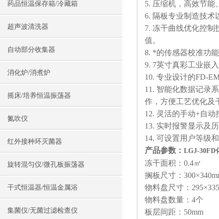
5. 压缩机，高效节
药品恒温保存箱/冷藏箱
6. 隔板专业制造
超声波清洗器
7. 冻干曲线优化
值。
自动部分收集器
8. *的传感器校准
9. 7英寸真彩工业嵌
消化炉/消煮炉
10. 专业设计的F
11. 智能化数据
摇床/培养恒温振荡器
作，方便工艺优化及
12. 灵活的手动+
氮吹仪
13. 实时报警显示
14. 可设置用户等
红外接种环灭菌器
产品参数：
LGJ-30
冻干面积：0.4㎡
旋转混匀仪/微孔板振荡器
搁板尺寸：300×340m
物料盘尺寸：295×33
干式恒温器/恒温金属浴
物料盘数量：4个
集菌仪/无菌过滤检查仪
板层间距：50mm