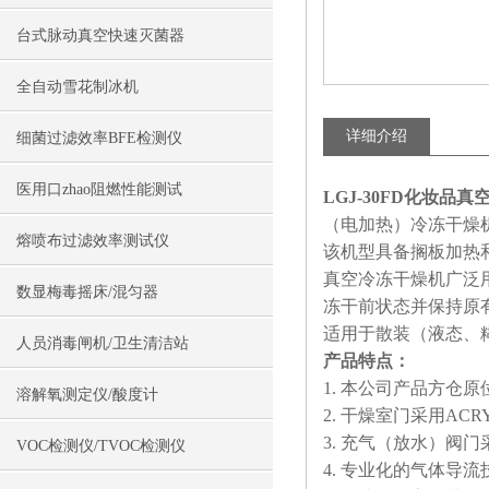
台式脉动真空快速灭菌器
全自动雪花制冰机
详细介绍
细菌过滤效率BFE检测仪
医用口zhao阻燃性能测试
LGJ-30FD化妆品真
（电加热）冷冻干燥
熔喷布过滤效率测试仪
该机型具备搁板加热
真空冷冻干燥机广泛
数显梅毒摇床/混匀器
冻干前状态并保持原
适用于散装（液态、
人员消毒闸机/卫生清洁站
产品特点：
1. 本公司产品方
溶解氧测定仪/酸度计
2. 干燥室门采用A
3. 充气（放水）
VOC检测仪/TVOC检测仪
4. 专业化的气体导