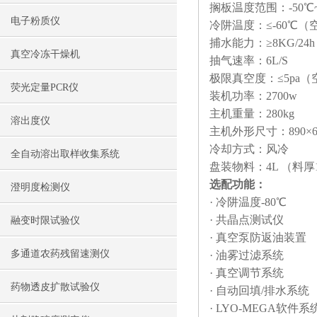
搁板温度范围：-50℃~
电子粉质仪
冷阱温度：≤-60℃（
捕水能力：≥8KG/24h
真空冷冻干燥机
抽气速率：6L/S
极限真空度：≤5pa
荧光定量PCR仪
装机功率：2700w
主机重量：280kg
溶出度仪
主机外形尺寸：890×66
冷却方式：风冷
全自动溶出取样收集系统
盘装物料：4L （料厚
选配功能：
澄明度检测仪
· 冷阱温度-80℃
· 共晶点测试仪
融变时限试验仪
· 真空泵防返油装置
多通道农药残留速测仪
· 油雾过滤系统
· 真空调节系统
药物透皮扩散试验仪
· 自动回填/排水系统
· LYO-MEGA软件系