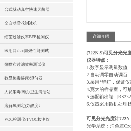
台式脉动真空快速灭菌器
全自动雪花制冰机
详细介绍
细菌过滤效率BFE检测仪
医用口zhao阻燃性能测试
(722N.S)可见分光光
仪器特点：
熔喷布过滤效率测试仪
1.数字显示测量数值
2.自动调零自动调百
数显梅毒摇床/混匀器
3.采用*钨灯，保证
4.宽大的样品室，可放
人员消毒闸机/卫生清洁站
5.选配输出端口RS
6.仪器采用微机处理
溶解氧测定仪/酸度计
可见分光光度计722
VOC检测仪/TVOC检测仪
光学系统：消色差Czerny-T