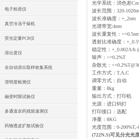
光学系统：消色差Czerny-T
电子粉质仪
波长范围：320-1020
波长准确度：+_2nm
真空冷冻干燥机
光谱带宽:4nm
波长重复性：<=0.5n
荧光定量PCR仪
透射比准确度：+_0.5
稳定性：+_0.002A/h 
溶出度仪
噪声：<=0.2%T
杂散光：<=0.2%T@36
全自动溶出取样收集系统
工作方式：T,A,C
调零方式：自动
澄明度检测仪
重量：8kg
输出方式：打印机
融变时限试验仪
光源：进口钨灯
多通道农药残留速测仪
打印接口：选配
净重：8KG
药物透皮扩散试验仪
光度范围：0-200%T,-0.
(722N.S)可见分光光