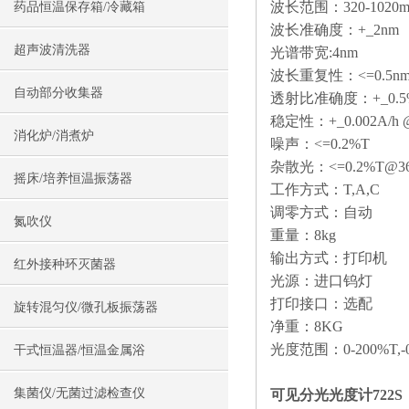
波长范围：320-1020
药品恒温保存箱/冷藏箱
波长准确度：+_2nm
超声波清洗器
光谱带宽:4nm
波长重复性：<=0.5n
自动部分收集器
透射比准确度：+_0.5
稳定性：+_0.002A/h 
消化炉/消煮炉
噪声：<=0.2%T
杂散光：<=0.2%T@36
摇床/培养恒温振荡器
工作方式：T,A,C
调零方式：自动
氮吹仪
重量：8kg
输出方式：打印机
红外接种环灭菌器
光源：进口钨灯
打印接口：选配
旋转混匀仪/微孔板振荡器
净重：8KG
光度范围：0-200%T,-0.
干式恒温器/恒温金属浴
集菌仪/无菌过滤检查仪
可见分光光度计722