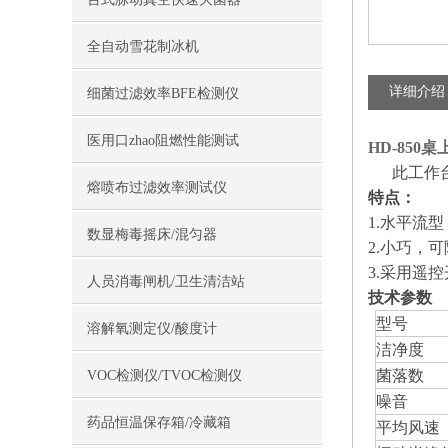
全自动雪花制冰机
详细介绍
细菌过滤效率BFE检测仪
医用口zhao阻燃性能测试
HD-85
此工作台
熔喷布过滤效率测试仪
特点：
1.水平流
数显梅毒摇床/混匀器
2.小巧，
3.采用遥
人员消毒闸机/卫生清洁站
技术参数
型号
溶解氧测定仪/酸度计
洁净度
菌落数
VOC检测仪/TVOC检测仪
噪音
药品恒温保存箱/冷藏箱
平均风速