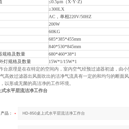
值
≤0.5μm（X·Y·Z)
≥300LX
AC，单相220V/50HZ
200W
60KG
685*385*455mm
840*530*845mm
器规格及数量
680*460*38*1
紫外灯规格及数量
15W*1/15W*1
台原理是在在特定的空间内，室内空气经预过滤器初滤，由小
气高效过滤器出风面吹出的洁净气流具有一定的和均匀的断面风
，以形成无菌的高洁净的工作环境。
0桌上式水平层流洁净工作台
产品：