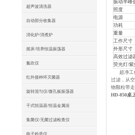
振动半峰
超声波清洗器
照度
电源
自动部分收集器
功耗
重量
消化炉/消煮炉
工作尺寸
外形尺寸
摇床/培养恒温振荡器
高效过滤
氮吹仪
荧光灯/
超净工作
红外接种环灭菌器
过滤，从空
物颗粒带走
旋转混匀仪/微孔板振荡器
HD-85
干式恒温器/恒温金属浴
集菌仪/无菌过滤检查仪
电子粉质仪