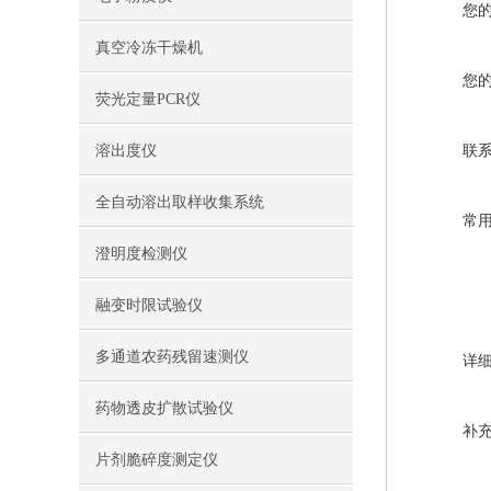
您
真空冷冻干燥机
您
荧光定量PCR仪
溶出度仪
联
全自动溶出取样收集系统
常
澄明度检测仪
融变时限试验仪
多通道农药残留速测仪
详
药物透皮扩散试验仪
补
片剂脆碎度测定仪