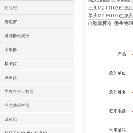
MZ-Stream真空隔膜
三头MZ-FIT03过
药品柜
单头MZ-FIT01过
传递窗
自动取膜器 -微生物
过滤器检漏仪
采集器
产品：
检测仪
您的单位：
风量仪
尘埃粒子计数器
您的姓名：
浮游菌采样器
联系电话：
试验箱
常用邮箱：