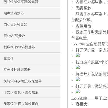
• 内置红外感应器
药品恒温保存箱/冷藏箱
•
无需接触
超声波清洗器
• 只需手在感应器
分配多张膜。
自动部分收集器
•
内置电池
• 设备工作时无需外
消化炉/消煮炉
节省电量。
EZ-Pak®全自动弧
摇床/培养恒温振荡器
• 打开保护盖，插入
•
氮吹仪
• 拉出连片膜至*个
•
红外接种环灭菌器
• 将膜片外包装的
•
旋转混匀仪/微孔板振荡器
• 打开开关，激活感
•
干式恒温器/恒温金属浴
EZ-Pak膜——用于EZ
集菌仪/无菌过滤检查仪
•
容量大