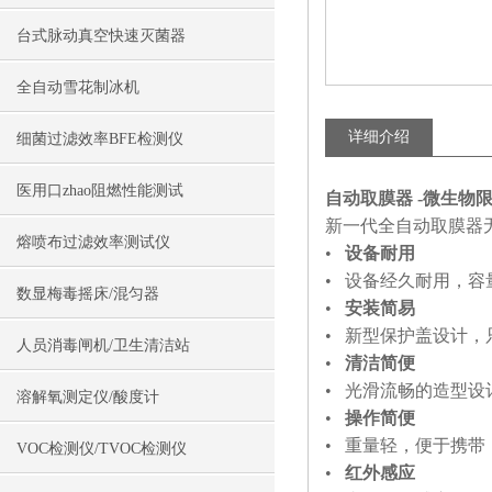
台式脉动真空快速灭菌器
全自动雪花制冰机
详细介绍
细菌过滤效率BFE检测仪
医用口zhao阻燃性能测试
自动取膜器 -微生物
新一代全自动取膜器
熔喷布过滤效率测试仪
•
设备耐用
• 设备经久耐用，容
数显梅毒摇床/混匀器
•
安装简易
• 新型保护盖设计
人员消毒闸机/卫生清洁站
•
清洁简便
• 光滑流畅的造型
溶解氧测定仪/酸度计
•
操作简便
• 重量轻，便于携
VOC检测仪/TVOC检测仪
•
红外感应