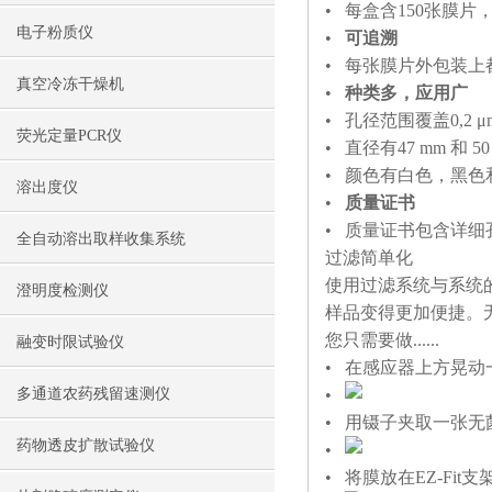
• 每盒含150张膜
电子粉质仪
•
可追溯
• 每张膜片外包装上
真空冷冻干燥机
•
种类多，应用广
• 孔径范围覆盖0,2 μm
荧光定量PCR仪
• 直径有47 mm 和 50
• 颜色有白色，黑色
溶出度仪
•
质量证书
• 质量证书包含详
全自动溶出取样收集系统
过滤简单化
使用过滤系统与系统的
澄明度检测仪
样品变得更加便捷。
您只需要做......
融变时限试验仪
• 在感应器上方晃动
多通道农药残留速测仪
•
• 用镊子夹取一张无
药物透皮扩散试验仪
•
• 将膜放在EZ-Fit支