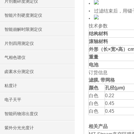
片剂脆碎度测定仪
•
• 过滤结束后，用
智能片剂硬度测定仪
•
技术参数
智能崩解时限测定仪
结构材料
滚轴材料
片剂四用测定仪
外形（长
×
宽
×
高）
c
重量
气相色谱仪
电池
卤素水分测定仪
订货信息
滤膜
,
带网格
粘度计
颜色
孔径
(μm)
白色
0.22
电子天平
白色
0.45
白色
0.45
智能药物溶出度仪
相关产品
紫外分光光度计