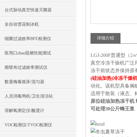
台式脉动真空快速灭菌器
全自动雪花制冰机
详细介绍
细菌过滤效率BFE检测仪
医用口zhao阻燃性能测试
LGJ-200F普通型（
真空冷冻干燥机广泛
熔喷布过滤效率测试仪
冻干前状态并保持原
(硅油加热)冷冻干燥机，
数显梅毒摇床/混匀器
动化。该机型具备搁
适用于散装（液态、
人员消毒闸机/卫生清洁站
原位硅油加热冻干机
可处理30公斤蜂王浆
溶解氧测定仪/酸度计
VOC检测仪/TVOC检测仪