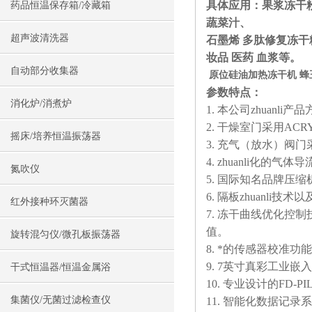
具体应用：果浆冻干
药品恒温保存箱/冷藏箱
蔬菜汁、
超声波清洗器
石墨烯 多肽修复冻干
妆品 医药 血浆等。
自动部分收集器
原位硅油加热冻干机 
参数特点：
消化炉/消煮炉
1. 本公司zhua
2. 干燥室门采用A
摇床/培养恒温振荡器
3. 充气（放水）
4. zhuanli化
氮吹仪
5. 国际知名品牌压
6. 隔板zhuan
红外接种环灭菌器
7. 冻干曲线优化
值。
旋转混匀仪/微孔板振荡器
8. *的传感器校准
9. 7英寸真彩工业嵌
干式恒温器/恒温金属浴
10. 专业设计的F
集菌仪/无菌过滤检查仪
11. 智能化数据