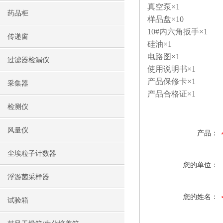
真空泵×1
药品柜
样品盘×10
10#内六角扳手×1
传递窗
硅油×1
电路图×1
过滤器检漏仪
使用说明书×1
产品保修卡×1
采集器
产品合格证×1
检测仪
风量仪
产品：
尘埃粒子计数器
您的单位：
浮游菌采样器
您的姓名：
试验箱