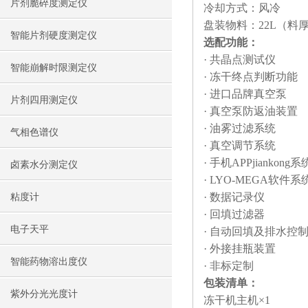
片剂脆碎度测定仪
冷却方式：风冷
盘装物料：22L（料厚
智能片剂硬度测定仪
选配功能：
· 共晶点测试仪
智能崩解时限测定仪
· 冻干终点判断功能
· 进口品牌真空泵
片剂四用测定仪
· 真空泵防返油装置
· 油雾过滤系统
气相色谱仪
· 真空调节系统
· 手机APPjiankong系
卤素水分测定仪
· LYO-MEGA软件系
· 数据记录仪
粘度计
· 回填过滤器
电子天平
· 自动回填及排水控
· 外接挂瓶装置
智能药物溶出度仪
· 非标定制
包装清单：
紫外分光光度计
冻干机主机×1