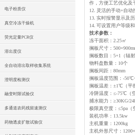
作，方便工艺优化及
电子粉质仪
12. 灵活的手动+
13. 实时报警显示
真空冷冻干燥机
14. 可设置用户等
技术参数：
荧光定量PCR仪
冻干面积：2.25㎡
搁板尺寸：500×900m
溶出度仪
搁板数目：5+1（辐
物料盘数量：10个
全自动溶出取样收集系统
搁板间距：80mm
搁板温度范围：-50℃~
澄明度检测仪
搁板温差：±1℃（平
冷阱温度：≤-75℃（
融变时限试验仪
捕水能力：≥30KG/24
多通道农药残留速测仪
极限真空度：≤5pa（
装机功率：13.5kw
药物透皮扩散试验仪
主机重量：1200kg
主机外形尺寸：1200×2