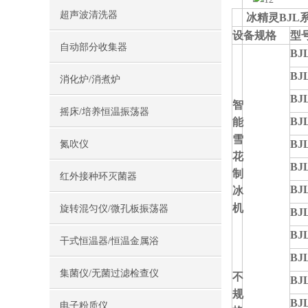
超声波清洗器
冰精灵BJL
设备规格
型
自动部分收集器
BJL
BJL
消化炉/消煮炉
BJL
智
摇床/培养恒温振荡器
BJL
能
雪
BJL
氮吹仪
花
BJL
制
红外接种环灭菌器
BJL
冰
机
旋转混匀仪/微孔板振荡器
BJL
BJL
干式恒温器/恒温金属浴
BJL
集菌仪/无菌过滤检查仪
不
BJL
规
BJL
电子粉质仪