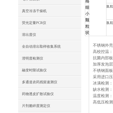
格
BJL
细
真空冷冻干燥机
小
颗
BJL
荧光定量PCR仪
粒
状
溶出度仪
不锈钢外壳
全自动溶出取样收集系统
高校控温：
抗菌内部板
澄明度检测仪
加厚发泡层
融变时限试验仪
不锈钢面板
采用进口压
多通道农药残留速测仪
冰满检测：
缺水检测：
药物透皮扩散试验仪
温度检测：
高低压检测
片剂脆碎度测定仪