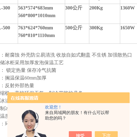
-300
563*574*683mm
300公斤
200Kg
1360W
560*800*1010mm
-500
763*624*760mm
500公斤
300Kg
1650W
760*810*1110mm
：耐腐蚀 外壳防尘易清洗 收放自如式翻盖 不生锈 加强散热口
储冰柜采用加厚发泡保温工艺
： 锁定热量 保存冷气抗菌
：搁温保温60mm加厚
：反射外部热量
缩机：高校环保无氟，制冷节能均具备
冰满之后，制冰机自动暂停，冰满灯亮
欢迎您！
制冰机进不了水，或进水感应故障，缺水等亮
来自局域网的朋友！有什么可以帮
温度过高，制冰机不运转，显示E3
助您的吗？
：环境压力过高过低，显示E1/E2