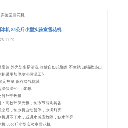
小型实验室雪花机
冰机 85公斤小型实验室雪花机
-11-02
腐蚀 外壳防尘易清洗 收放自如式翻盖 不生锈 加强散热口
冰柜采用加厚发泡保温工艺
锁定热量 保存冷气抗菌
温保温60mm加厚
反射外部热量
机：高校环保无氟，制冷节能均具备
满之后，制冰机自动暂停，冰满灯亮
冰机进不了水，或进水感应故障，缺水等亮
机 85公斤小型实验室雪花机