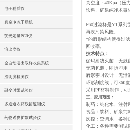
真空度：40Kpa（压
电子粉质仪
饮料、矿泉纯净术微生
真空冷冻干燥机
F60过滤杯是YT
再次污染风险。
荧光定量PCR仪
*的唇形结构使得过
回收率。
溶出度仪
技术特点：
伽玛射线灭菌，无残
全自动溶出取样收集系统
无菌包装，即拆即用
唇形密封设计，无泄
澄明度检测仪
环形刻度线，可360
采用PP材料制作，
融变时限试验仪
三、应用范围：
多通道农药残留速测仪
制药：纯化水、注射
食品：饮料、矿泉纯
药物透皮扩散试验仪
疾控：空调水，各种
化工：各种需要测试