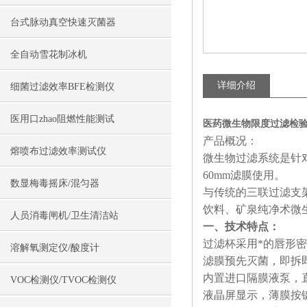
台式脉动真空快速灭菌器
全自动雪花制冰机
详细介绍
细菌过滤效率BFE检测仪
医用口zhao阻燃性能测试
医药微生物限度过滤检验
产品概况：
熔喷布过滤效率测试仪
微生物过滤系统是针对
60mm滤膜使用。
数显梅毒摇床/混匀器
与传统的三联过滤支
饮料、矿泉纯净术微生
人员消毒闸机/卫生清洁站
一、技术特点：
过滤杯采用*的唇形
溶解氧测定仪/酸度计
滤膜预先灭菌，即拆
内置进口隔膜液泵，
VOC检测仪/TVOC检测仪
液晶屏显示，薄膜按