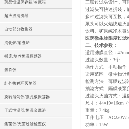
三联过滤头设计，可
药品恒温保存箱/冷藏箱
过滤头可快速拆装，
超声波清洗器
多种过滤头可互换，4
泵头可以火焰快速灭
自动部分收集器
饮料、矿泉纯净术微生
医药微生物限度过滤
消化炉/消煮炉
二、技术参数：
适用滤膜直径：47mm
摇床/培养恒温振荡器
过滤头数量：3个
操作方式：手动操作
氮吹仪
适用范围：微生物计
检测方法；薄膜过滤
红外接种环灭菌器
抽滤方式：隔膜液泵
过滤头灭菌方式：湿
旋转混匀仪/微孔板振荡器
尺寸：44×19×16cm
重量：7.4kg
干式恒温器/恒温金属浴
工作电压：AC220V/5
集菌仪/无菌过滤检查仪
功率：15W