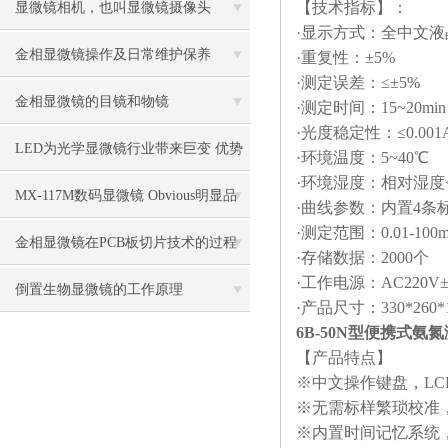
【技术指标】：
显微镜相机，也叫显微镜摄像头
·显示方式：全中文液
金相显微镜操作及日常维护保养
·重复性：±5%
·测定误差：≤±5%
金相显微镜的目镜和物镜
·测定时间：15~20min
·光度稳定性：≤0.001A/
LED为光学显微镜行业带来巨变 优势
·环境温度：5~40℃
·环境湿度：相对湿度
比传统卤素更明显
MX-117M数码显微镜 Obvious明显品
·曲线参数：内置4条
·测定范围：0.01-10
牌值得推荐
金相显微镜在PCB板切片技术的过程
·存储数据：2000个
·工作电源：AC220V±1
控制中的作用
倒置生物显微镜的工作原理
·产品尺寸：330*260*
6B-50N型便携式氨
【产品特点】
※中文操作键盘，L
※无需标样繁琐校准
※内置时间记忆系统